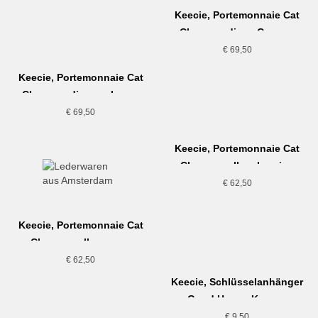
Keecie, Portemonnaie Cat
Chase medium, Cognac
€
69,50
Keecie, Portemonnaie Cat
Chase medium, schwarz
€
69,50
Keecie, Portemonnaie Cat
Chase small, aubergine
€
62,50
Keecie, Portemonnaie Cat
Chase small, cognac
€
62,50
Keecie, Schlüsselanhänger
Good House Keeper,
dunkelbraun
€
9,50