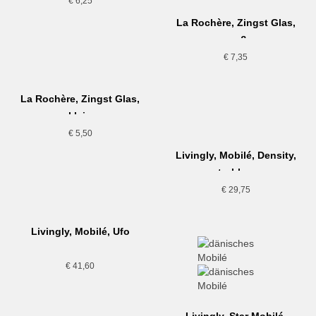
€
6,25
La Rochère, Zingst Glas,
groß
€
7,35
La Rochère, Zingst Glas,
klein
€
5,50
Livingly, Mobilé, Density,
petrol-braun
€
29,75
Livingly, Mobilé, Ufo
€
41,60