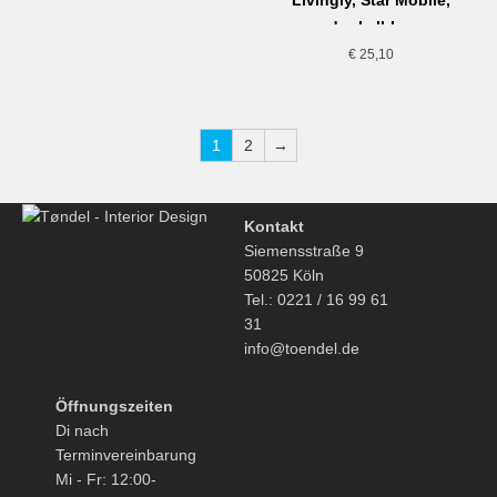
Livingly, Star Mobilé,
dunkelblau
€
25,10
1
2
→
Kontakt
Siemensstraße 9
50825 Köln
Tel.: 0221 / 16 99 61
31
info@toendel.de
Öffnungszeiten
Di nach
Terminvereinbarung
Mi - Fr: 12:00-