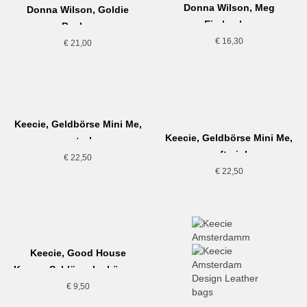
Donna Wilson, Meg
Donna Wilson, Goldie
Eierbecher
Becher
€
16,30
€
21,00
Keecie, Geldbörse Mini Me,
Keecie, Geldbörse Mini Me,
petrol
soft pink
€
22,50
€
22,50
Keecie, Good House
Keeper Schlüsselanhänger,
gold
€
9,50