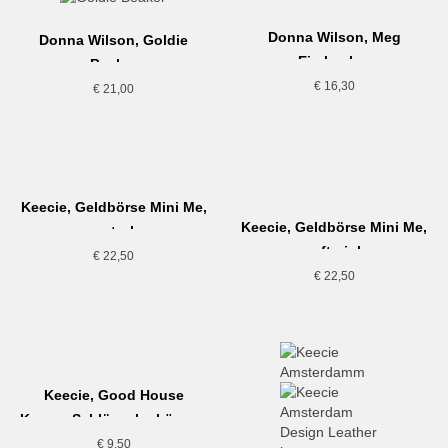
Donna Wilson, Meg
Donna Wilson, Goldie
Eierbecher
Becher
€
16,30
€
21,00
Keecie, Geldbörse Mini Me,
Keecie, Geldbörse Mini Me,
petrol
soft pink
€
22,50
€
22,50
Keecie, Good House
Keeper Schlüsselanhänger,
gold
€
9,50