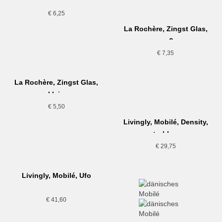
Wasserglas klein
€
6,25
La Rochère, Zingst Glas,
groß
€
7,35
La Rochère, Zingst Glas,
klein
€
5,50
Livingly, Mobilé, Density,
petrol-braun
€
29,75
Livingly, Mobilé, Ufo
€
41,60