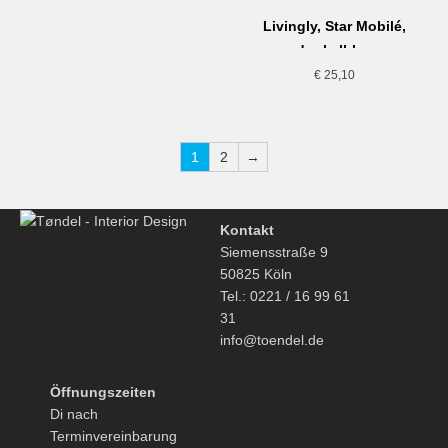
Livingly, Star Mobilé,
dunkelblau
€
25,10
1
2
→
Kontakt
Siemensstraße 9
50825 Köln
Tel.: 0221 / 16 99 61
31
info@toendel.de
Öffnungszeiten
Di nach
Terminvereinbarung