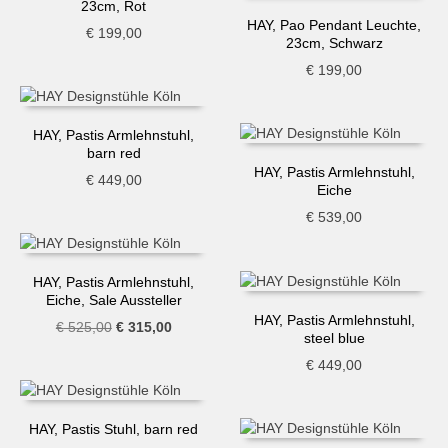
23cm, Rot
HAY, Pao Pendant Leuchte,
€
199,00
23cm, Schwarz
€
199,00
HAY, Pastis Armlehnstuhl,
barn red
HAY, Pastis Armlehnstuhl,
€
449,00
Eiche
€
539,00
HAY, Pastis Armlehnstuhl,
Eiche, Sale Aussteller
HAY, Pastis Armlehnstuhl,
Ursprünglicher
Aktueller
€
525,00
€
315,00
steel blue
Preis
Preis
€
449,00
war:
ist:
€ 525,00
€ 315,00.
HAY, Pastis Stuhl, barn red