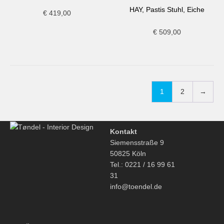
HAY, Pastis Stuhl, Eiche
€
419,00
€
509,00
1
2
→
Kontakt
Siemensstraße 9
50825 Köln
Tel.: 0221 / 16 99 61
31
info@toendel.de