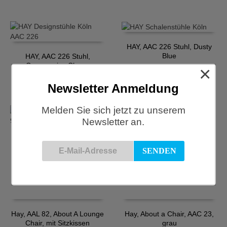
HAY, AAC 226 Stuhl, Dusty
Blue
HAY, AAC 226 Stuhl,
Cremeweiss-Chrom
×
€
299,00
€
319,00
Newsletter Anmeldung
Melden Sie sich jetzt zu unserem
Newsletter an.
Hay, AAL 81, About a Lounge
Chair mit Sitzkissen
HAY, AAC123 Stuhl, Atlas 911
Walnuss
€
1.759,00
€
769,00
Hay, AAL 82, About A Lounge
Hay, About a Chair, AAC 23,
Chair, mit Sitzkissen
grau