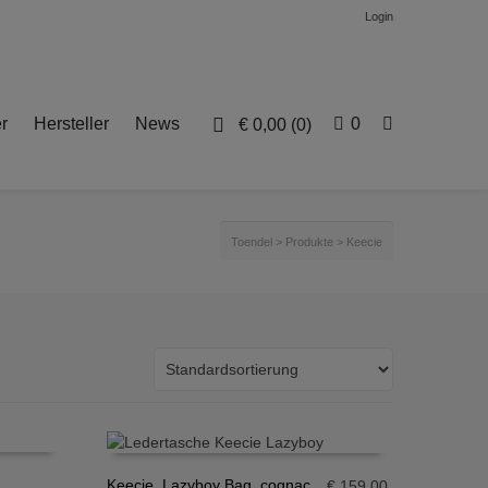
Login
r
Hersteller
News
0
€
0,00
(0)
Toendel
>
Produkte
>
Keecie
Keecie, Lazyboy Bag, cognac
€
159,00