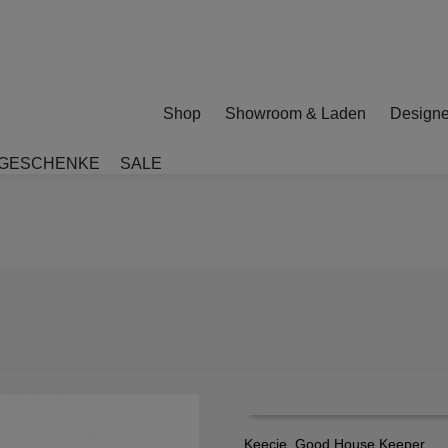
Shop
Showroom & Laden
Designe
GESCHENKE
SALE
Keecie, Good House Keeper