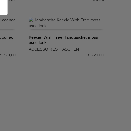
 cognac
Keecie, Wish Tree Handtasche, moss
used look
IN DEN WARENKORB
ACCESSOIRES
,
TASCHEN
€
229,00
€
229,00