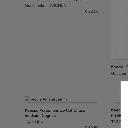
Geschenke
,
TASCHEN
IN DEN WARENKORB
€
22,50
Keecie, G
Geschen
IN DE
Keecie, 
Keecie, Portemonnaie Cat Chase
medium,
medium, Cognac
IN DE
IN DEN WARENKORB
TASCHE
TASCHEN
€
69,50