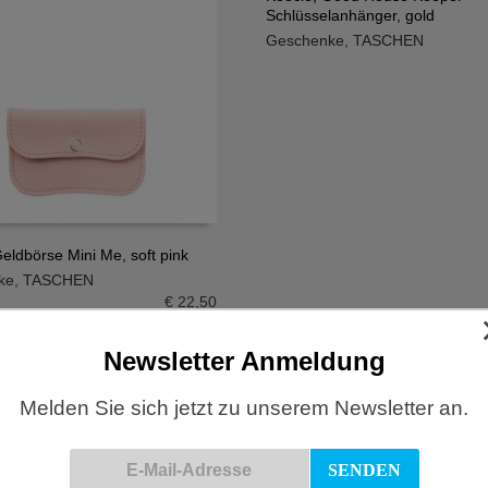
Schlüsselanhänger, gold
IN DEN WARENKORB
Geschenke
,
TASCHEN
eldbörse Mini Me, soft pink
ke
,
TASCHEN
N WARENKORB
€
22,50
Newsletter Anmeldung
Melden Sie sich jetzt zu unserem Newsletter an.
Portemonnaie Cat Chase
Keecie, Schlüsselanhänger Go
 schwarz
Keeper, dunkelbraun
N WARENKORB
IN DEN WARENKORB
N
TASCHEN
€
69,50