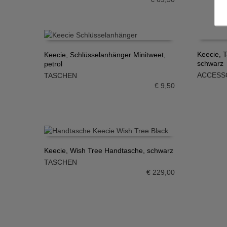
Keecie, 
Keecie, Schlüsselanhänger Minitweet,
schwarz
petrol
IN DE
IN DEN WARENKORB
ACCESS
TASCHEN
€
9,50
Keecie, Wish Tree Handtasche, schwarz
TASCHEN
IN DEN WARENKORB
€
229,00