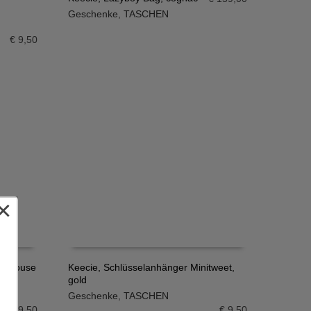
Geschenke
,
TASCHEN
IN DEN WARENKORB
€
9,50
×
od House
Keecie, Schlüsselanhänger Minitweet,
gold
IN DEN WARENKORB
Geschenke
,
TASCHEN
€
9,50
€
9,50