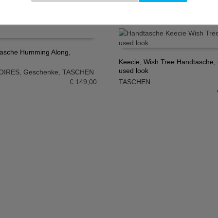
Tasche Humming Along,
Keecie, Wish Tree Handtasche,
N WARENKORB
used look
OIRES
,
Geschenke
,
TASCHEN
IN DEN WARENKORB
€
149,00
TASCHEN