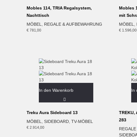
Mobles 114, TRIA Regalsystem,
Mobles 1
Nachttisch
mit Schr
MÖBEL
,
REGALE & AUFBEWAHRUNG
MÖBEL
,
€
781,00
€
1.596,00
In den Warenkorb
In
Treku Aura Sideboard 13
TREKU, A
283
MÖBEL
,
SIDEBOARD
,
TV-MÖBEL
€
2.914,00
REGALE
SIDEBO