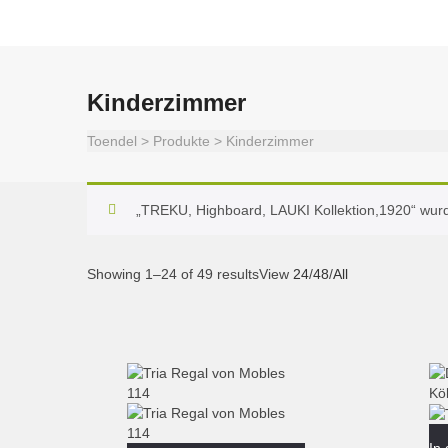
Kinderzimmer
Toendel
>
Produkte
>
Kinderzimmer
„TREKU, Highboard, LAUKI Kollektion,1920“ wur
Showing 1–24 of 49 results
View
24
/
48
/
All