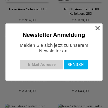
Treku Aura Sideboard 13
TREKU, Anrichte, LAUKI
Kollektion, 283
€
2.914,00
€
5.378,00
×
Newsletter Anmeldung
Melden Sie sich jetzt zu unserem
Treku, Aura Anrichte 36
Treku, Aura Anrichte 57
Newsletter an.
€
3.348,00
€
4.457,00
Treku, Aura Highboard 15
Treku, Aura Highboard 53
€
3.370,00
€
3.643,00