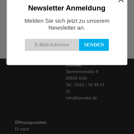
Newsletter Anmeldung
HAY, New Order Trolley A,
light grey
HAY, New Order Trolley B,
Melden Sie sich jetzt zu unserem
charcoal
€
880,00
Newsletter an.
€
1.190,00
Kontakt
Siemensstraße 9
50825 Köln
Tel.: 0221 / 16 99 61
31
info@toendel.de
Öffnungszeiten
Di nach