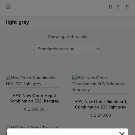
light grey
Showing all 4 results
HAY, New Order Regal
Kombination 502, hellgrau
HAY, New Order Sideboard,
Combination 203 light grey
€
1.960,00
€
2.270,00
×