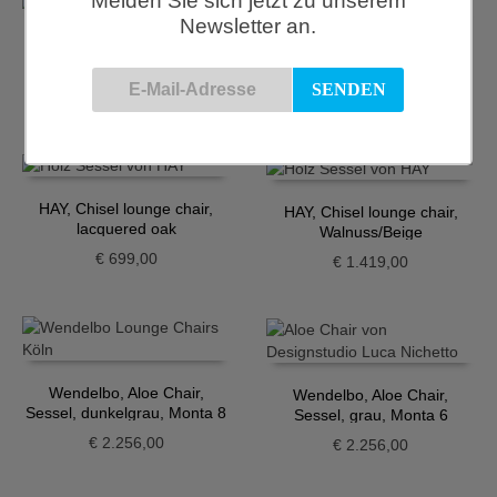
Melden Sie sich jetzt zu unserem
Newsletter an.
HAY, Chisel lounge chair,
HAY, Chisel lounge chair,
Eiche/Hallingdal 407
Grasgrün
€
1.209,00
€
589,00
HAY, Chisel lounge chair,
HAY, Chisel lounge chair,
lacquered oak
Walnuss/Beige
€
699,00
€
1.419,00
Wendelbo, Aloe Chair,
Wendelbo, Aloe Chair,
Sessel, dunkelgrau, Monta 8
Sessel, grau, Monta 6
€
2.256,00
€
2.256,00