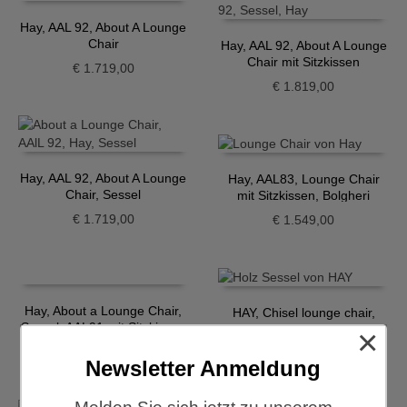
Hay, AAL 92, About A Lounge
Chair
Hay, AAL 92, About A Lounge
Chair mit Sitzkissen
€
1.719,00
€
1.819,00
Hay, AAL 92, About A Lounge
Hay, AAL83, Lounge Chair
Chair, Sessel
mit Sitzkissen, Bolgheri
€
1.719,00
€
1.549,00
Hay, About a Lounge Chair,
HAY, Chisel lounge chair,
Sessel, AAL91 mit Sitzkissen
Bordeaux
×
€
2.169,00
€
589,00
Newsletter Anmeldung