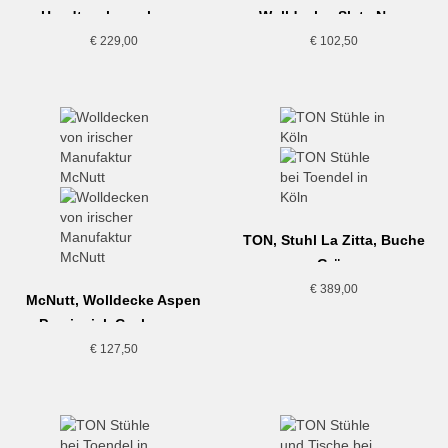
Handtasche, schwarz
Wolldecke, Slate Navy
€
229,00
€
102,50
TON, Stuhl La Zitta, Buche
Grün
€
389,00
McNutt, Wolldecke Aspen
Provincial, Cashmere-
Merino
€
127,50