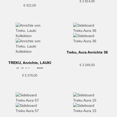
€
2.914,00
€
422,00
Treku, Aura Anrichte 36
TREKU, Anrichte, LAUKI
€
3.348,00
Kollektion, 283
€
5.378,00