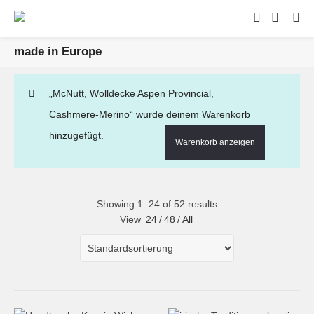
made in Europe
„McNutt, Wolldecke Aspen Provincial,
Cashmere-Merino“ wurde deinem Warenkorb
hinzugefügt.
Warenkorb anzeigen
Showing 1–24 of 52 results
View
24
/
48
/
All