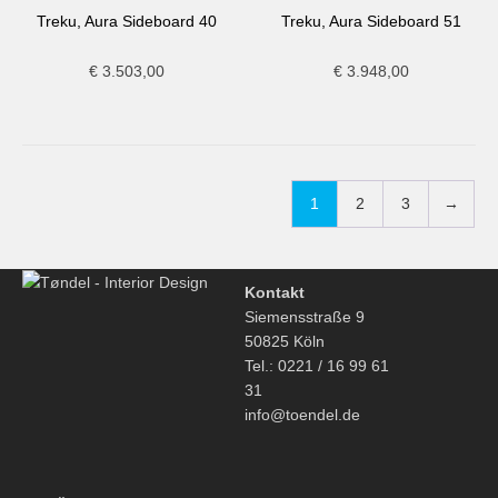
Treku, Aura Sideboard 40
Treku, Aura Sideboard 51
€
3.503,00
€
3.948,00
1
2
3
→
Kontakt
Siemensstraße 9
50825 Köln
Tel.: 0221 / 16 99 61
31
info@toendel.de