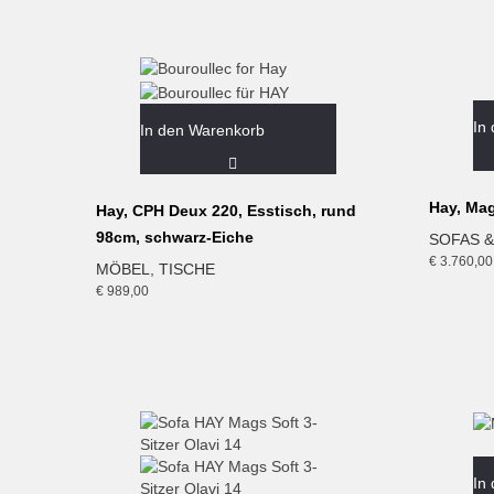
In
In den Warenkorb
Hay, Mag
Hay, CPH Deux 220, Esstisch, rund
98cm, schwarz-Eiche
SOFAS &
€
3.760,00
MÖBEL
,
TISCHE
€
989,00
In