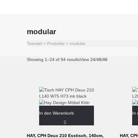
modular
Toendel
>
Produkte
>
modular
Showing 1–24 of 94 results
View
24
/
48
/
All
In den Warenkorb
In
HAY, CPH Deux 210 Esstisch, 140cm,
HAY, CP