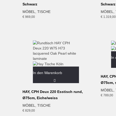
Schwarz
Schwarz
MÖBEL
,
TISCHE
MÖBEL
,
€
969,00
€
1.319,00
In
In den Warenkorb
HAY, CPH
Ø75cm, 
MÖBEL
,
HAY, CPH Deux 220 Esstisch rund,
€
789,00
Ø75cm, Eiche/weiss
MÖBEL
,
TISCHE
€
829,00