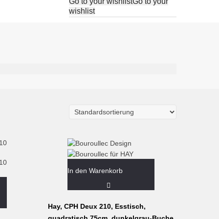
Go to your wishlist
Go to your
wishlist
In den Warenkorb
Hay, CPH Deux 210, Esstisch,
quadratisch 75cm, dunkelgrau-Buche