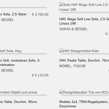
 Sofa, 2,5-Sitzer
€
3.760,00
HAY, Mags Soft Low Sofa, 2,5-Si
 SESSEL
N WARENKORB
Linara 198
IN DEN WARENKORB
SOFAS & SESSEL
€
s Soft, modulares Sofa, 3-
HAY, Pastis Table, Durchm. 70c
ombination
MÖBEL
,
TISCHE
N WARENKORB
IN DEN WARENKORB
 SESSEL
€
5.110,00
tis Table, Durchm. 90cm,
Mobles 114, TRIA Regalsystem,
Esszimmer