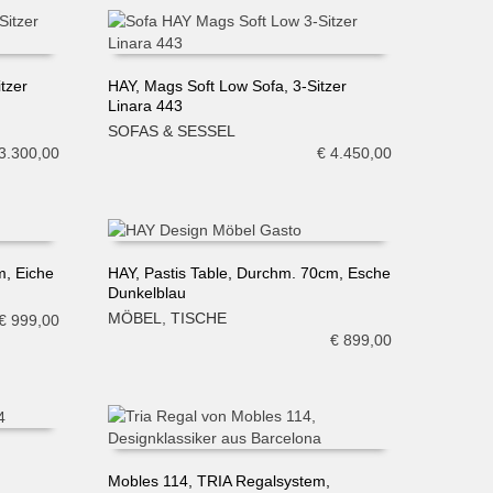
tzer
HAY, Mags Soft Low Sofa, 3-Sitzer
Linara 443
IN DEN WARENKORB
SOFAS & SESSEL
3.300,00
€
4.450,00
m, Eiche
HAY, Pastis Table, Durchm. 70cm, Esche
Dunkelblau
IN DEN WARENKORB
MÖBEL
,
TISCHE
€
999,00
€
899,00
Mobles 114, TRIA Regalsystem,