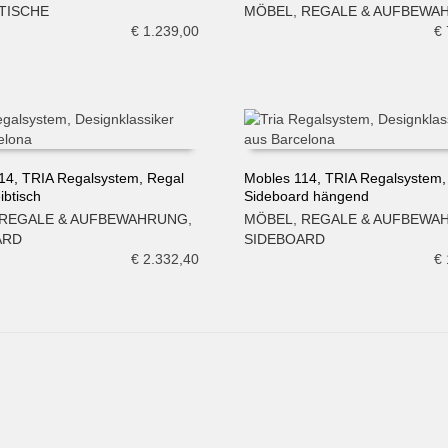
N WARENKORB
IN DEN WARENKORB
TISCHE
MÖBEL
,
REGALE & AUFBEWA
€
1.239,00
€
14, TRIA Regalsystem, Regal
Mobles 114, TRIA Regalsystem,
ibtisch
Sideboard hängend
N WARENKORB
IN DEN WARENKORB
REGALE & AUFBEWAHRUNG
,
MÖBEL
,
REGALE & AUFBEWA
ARD
SIDEBOARD
€
2.332,40
€