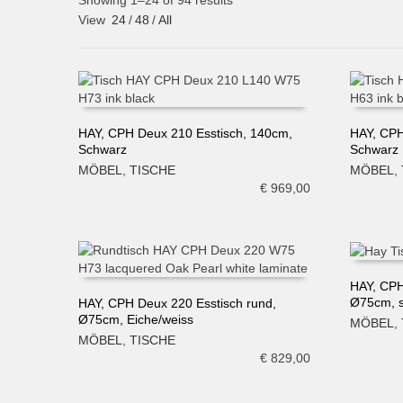
Showing 1–24 of 94 results
View
24
/
48
/
All
HAY, CPH Deux 210 Esstisch, 140cm,
HAY, CPH
Schwarz
Schwarz
IN DEN WARENKORB
IN DE
MÖBEL
,
TISCHE
MÖBEL
,
€
969,00
HAY, CPH
Ø75cm, 
HAY, CPH Deux 220 Esstisch rund,
IN DE
Ø75cm, Eiche/weiss
MÖBEL
,
IN DEN WARENKORB
MÖBEL
,
TISCHE
€
829,00