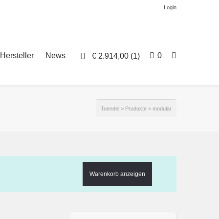
Login
Hersteller
News
0
€
2.914,00
(1)
Toendel
>
Produkte
>
modular
Warenkorb anzeigen