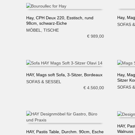
Hay, Mags
Hay, CPH Deux 220, Esstisch, rund
98cm, schwarz-Eiche
SOFAS &
IN DE
IN DEN WARENKORB
MÖBEL
,
TISCHE
€
989,00
HAY, Mags soft Sofa, 3-Sitzer, Bordeaux
Hay, Mag
Sitzer K
SOFAS & SESSEL
IN DEN WARENKORB
IN DE
SOFAS &
€
4.560,00
HAY, Pas
Walnuss
HAY, Pastis Table, Durchm. 90cm, Esche