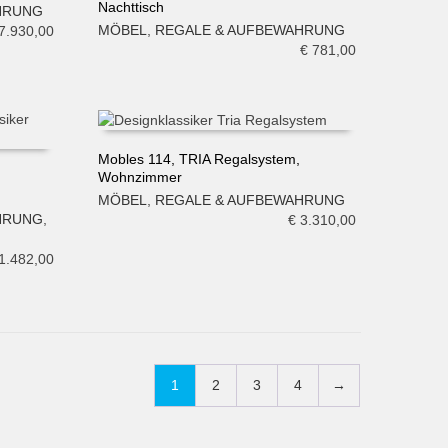
Nachttisch
HRUNG
IN DEN WARENKORB
MÖBEL
,
REGALE & AUFBEWAHRUNG
7.930,00
€
781,00
Mobles 114, TRIA Regalsystem,
Wohnzimmer
IN DEN WARENKORB
MÖBEL
,
REGALE & AUFBEWAHRUNG
HRUNG
,
€
3.310,00
1.482,00
1
2
3
4
→