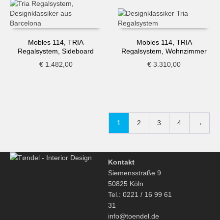
Mobles 114, TRIA
Mobles 114, TRIA
Regalsystem, Sideboard
Regalsystem, Wohnzimmer
hängend
€
1.482,00
€
3.310,00
1
2
3
4
→
Kontakt
Siemensstraße 9
50825 Köln
Tel.: 0221 / 16 99 61
31
info@toendel.de