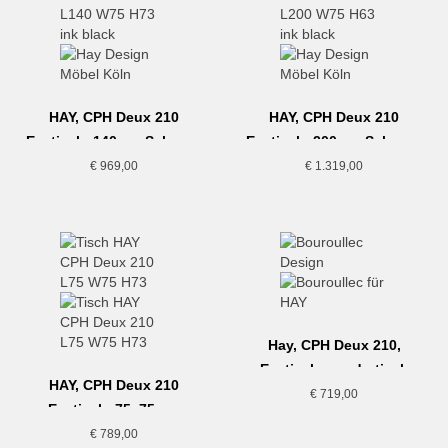
HAY, CPH Deux 210
HAY, CPH Deux 210
Esstisch, 140cm, Schwarz
Esstisch, 200cm, Schwarz
€
969,00
€
1.319,00
Hay, CPH Deux 210,
Esstisch, quadratisch
HAY, CPH Deux 210
75cm, dunkelgrau-Buche
€
719,00
Esstisch, 75x75cm,
Schwarz
€
789,00