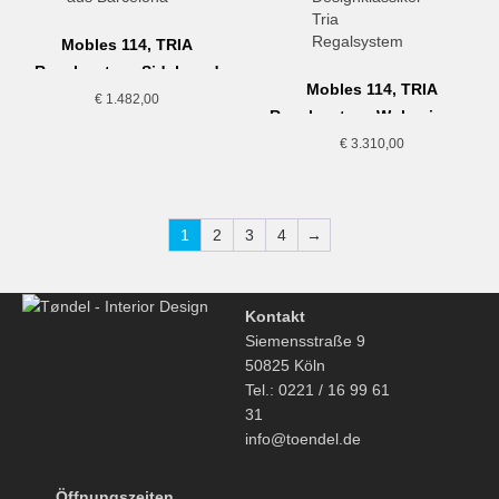
Mobles 114, TRIA
Regalsystem, Sideboard
Mobles 114, TRIA
hängend
€
1.482,00
Regalsystem, Wohnzimmer
€
3.310,00
1
2
3
4
→
Kontakt
Siemensstraße 9
50825 Köln
Tel.: 0221 / 16 99 61
31
info@toendel.de
Öffnungszeiten