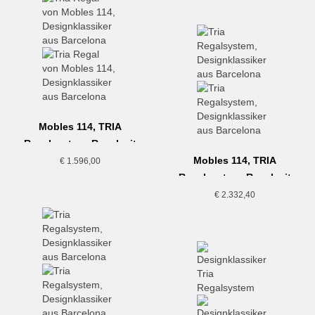
Mobles 114, TRIA
Regalsystem, Regal mit
Schrank, ocker
Mobles 114, TRIA
€
1.596,00
Regalsystem, Regal mit
Schreibtisch
€
2.332,40