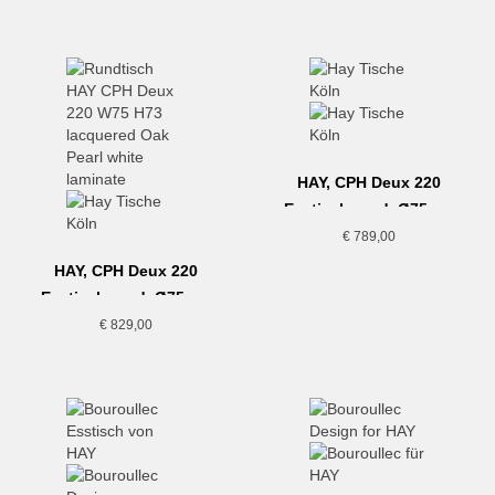
HAY, CPH Deux 220
Esstisch rund, Ø75cm,
schwarz
€
789,00
HAY, CPH Deux 220
Esstisch rund, Ø75cm,
Eiche/weiss
€
829,00