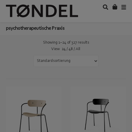
psychotherapeutische Praxis
Showing 1–24 of 327 results
View
24
/
48
/
All