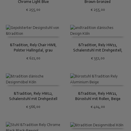
Chrome Light Blue
Brown-bronzed
€
255,00
€
255,00
&Tradition, Rely Chair HW8,
&Tradition, Rely HW11,
Polster Hallingdal, grau
Schalenstuhl mit Drehgestell,
hellblau
€
621,00
€
351,00
&Tradition, Rely HW12,
&Tradition, Rely HW21,
Schalenstuhl mit Drehgestell
Bürostuhl mit Rollen, Beige
und Sitzpolster, dunkelrot
€
566,00
€
404,00