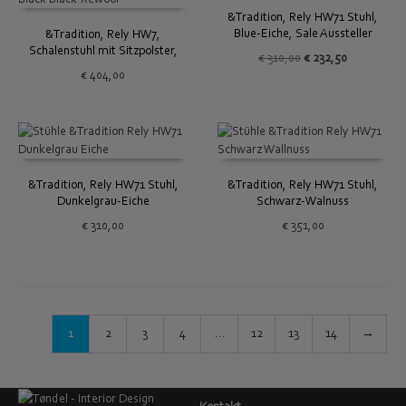
&Tradition, Rely HW71 Stuhl,
Blue-Eiche, Sale Aussteller
&Tradition, Rely HW7,
Schalenstuhl mit Sitzpolster,
Ursprünglicher
Aktueller
€
310,00
€
232,50
schwarz
Preis
Preis
€
404,00
war:
ist:
€ 310,00
€ 232,50.
&Tradition, Rely HW71 Stuhl,
&Tradition, Rely HW71 Stuhl,
Dunkelgrau-Eiche
Schwarz-Walnuss
€
310,00
€
351,00
1
2
3
4
…
12
13
14
→