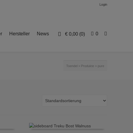
Login
r
Hersteller
News
0
€
0,00
(0)
Toendel
>
Produkte
>
pure