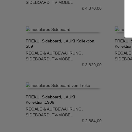
SIDEBOARD
,
TV-MÖBEL
€
4.370,00
TREKU, Sideboard, LAUKI Kollektion,
TREKU, S
S89
Kollektio
IN DEN WARENKORB
IN DE
REGALE & AUFBEWAHRUNG
,
REGALE
SIDEBOARD
,
TV-MÖBEL
SIDEBO
€
3.829,00
TREKU, Sideboard, LAUKI
Kollektion,1906
IN DEN WARENKORB
REGALE & AUFBEWAHRUNG
,
SIDEBOARD
,
TV-MÖBEL
€
2.884,00