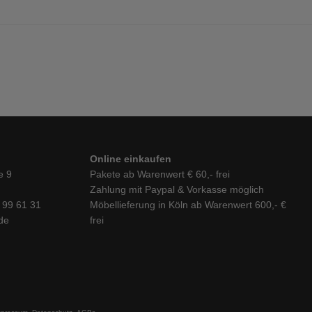
Online einkaufen
e 9
Pakete ab Warenwert € 60,- frei
Zahlung mit Paypal & Vorkasse möglich
6 99 61 31
Möbellieferung in Köln ab Warenwert 600,- €
de
frei