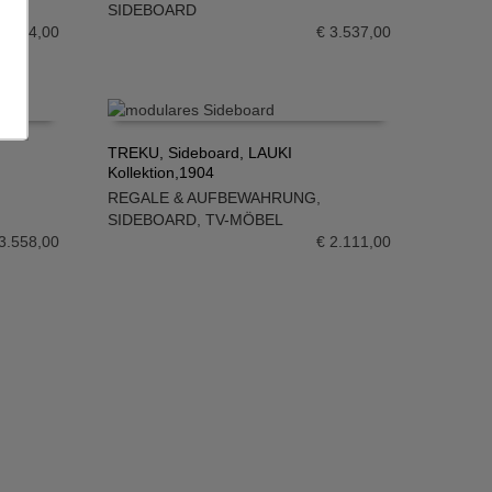
SIDEBOARD
3.924,00
€
3.537,00
TREKU, Sideboard, LAUKI
Kollektion,1904
IN DEN WARENKORB
REGALE & AUFBEWAHRUNG
,
SIDEBOARD
,
TV-MÖBEL
3.558,00
€
2.111,00