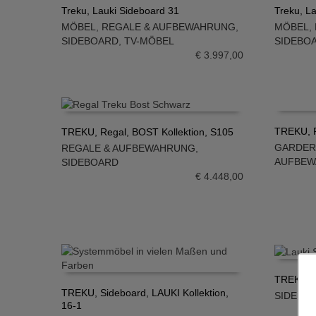
Treku, Lauki Sideboard 31
Treku, L
MÖBEL
,
REGALE & AUFBEWAHRUNG
,
MÖBEL
,
IN DEN WARENKORB
IN DE
SIDEBOARD
,
TV-MÖBEL
SIDEBO
€
3.997,00
TREKU, R
TREKU, Regal, BOST Kollektion, S105
GARDE
REGALE & AUFBEWAHRUNG
,
IN DE
IN DEN WARENKORB
AUFBE
SIDEBOARD
€
4.448,00
TREKU, S
TREKU, Sideboard, LAUKI Kollektion,
SIDEBO
IN DE
16-1
IN DEN WARENKORB