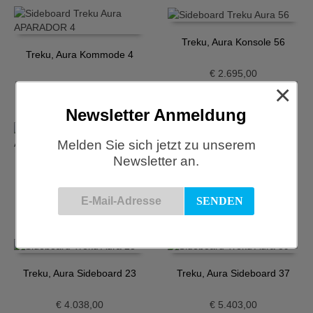
Treku, Aura Konsole 56
Treku, Aura Kommode 4
€
2.695,00
×
€
2.889,00
Newsletter Anmeldung
Melden Sie sich jetzt zu unserem
Newsletter an.
Treku, Aura Konsole 6
Treku, Aura Sideboard 1
€
2.665,00
€
3.224,00
Treku, Aura Sideboard 23
Treku, Aura Sideboard 37
€
4.038,00
€
5.403,00