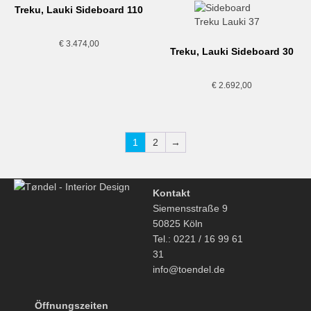
Treku, Lauki Sideboard 110
€
3.474,00
Treku, Lauki Sideboard 30
€
2.692,00
1
2
→
Kontakt
Siemensstraße 9
50825 Köln
Tel.: 0221 / 16 99 61
31
info@toendel.de
Öffnungszeiten