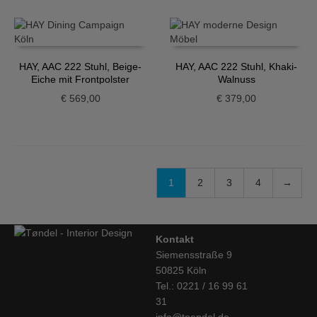
HAY, AAC 222 Stuhl, Beige-
HAY, AAC 222 Stuhl, Khaki-
Eiche mit Frontpolster
Walnuss
€
569,00
€
379,00
1
2
3
4
→
Kontakt
Siemensstraße 9
50825 Köln
Tel.: 0221 / 16 99 61
31
info@toendel.de