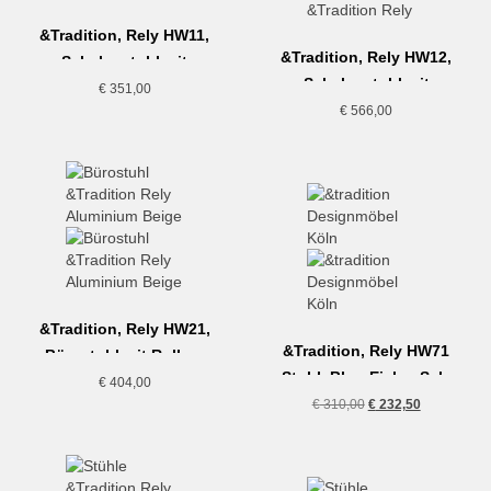
&Tradition, Rely HW11,
&Tradition, Rely HW12,
Schalenstuhl mit
Schalenstuhl mit
Drehgestell, hellblau
€
351,00
Drehgestell und
€
566,00
Sitzpolster, dunkelrot
&Tradition, Rely HW21,
&Tradition, Rely HW71
Bürostuhl mit Rollen,
Stuhl, Blue-Eiche, Sale
Beige
€
404,00
Aussteller
Ursprünglicher
Aktueller
€
310,00
€
232,50
Preis
Preis
war:
ist:
€ 310,00
€ 232,50.