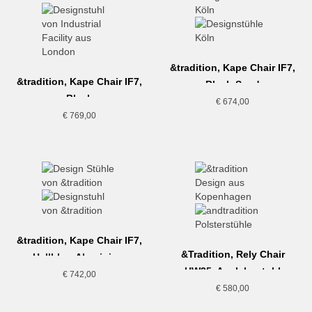
&tradition, Kape Chair IF7,
&tradition, Kape Chair IF7,
Black-Sand
Black
€
674,00
€
769,00
&tradition, Kape Chair IF7,
&Tradition, Rely Chair
Hellblau-Aluminium
HW35, Armlehnstuhl
€
742,00
gepolstert, Grau-Beige
€
580,00