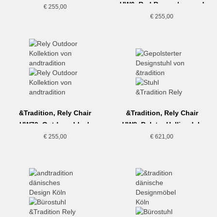
HW6, Red Brown-bronzed
€
255,00
€
255,00
&Tradition, Rely Chair
&Tradition, Rely Chair
HW70, Outdoor, black
HW8, Polster Hallingdal,
grau
€
255,00
€
621,00