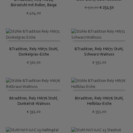
Bürostuhl mit Rollen, Beige
Ursprünglicher
Aktueller
€
310,00
€
232,50
Preis
Preis
€
404,00
war:
ist:
€ 310,00
€ 232,50.
&Tradition, Rely HW71 Stuhl,
&Tradition, Rely HW71 Stuhl,
Dunkelgrau-Eiche
Schwarz-Walnuss
€
310,00
€
351,00
&tradition, Rely HW76 Stuhl,
&tradition, Rely HW76 Stuhl,
Dunkelrot-Walnuss
Hellblau-Eiche
€
391,00
€
351,00