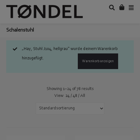
Schalenstuhl
„Hay, Stuhl J104, hellgrau“ wurde deinem Warenkorb
hinzugefügt.
Warenkorb anzeigen
Showing 1–24 of 78 results
View
24
/
48
/
All