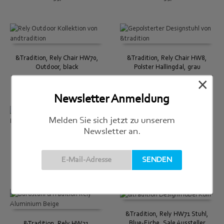
&Tradition, Rely Chair HW70,
&Tradition, Rely Chair HW8,
Outdoor, black
Polster Hallingdal, grau
×
€
255,00
€
621,00
Newsletter Anmeldung
Melden Sie sich jetzt zu unserem
Newsletter an.
&Tradition, Rely HW11,
&Tradition, Rely HW12,
Schalenstuhl mit Drehgestell,
Schalenstuhl mit Drehgestell
hellblau
und Sitzpolster, dunkelrot
€
351,00
€
566,00
&Tradition, Rely HW71 Stuhl,
Blue-Eiche, Sale Aussteller
&Tradition, Rely HW21,