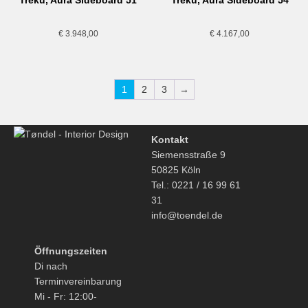
€
3.948,00
€
4.167,00
1
2
3
→
Kontakt
Siemensstraße 9
50825 Köln
Tel.: 0221 / 16 99 61
31
info@toendel.de
Öffnungszeiten
Di nach
Terminvereinbarung
Mi - Fr: 12:00-