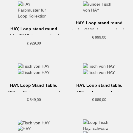
HAY, Loop stand round
HAY, Loop stand round
table, Ø120, lacquered oak,
table, Ø105, lacquered oak,
black
€
999,00
maroon red
€
929,00
HAY, Loop Stand Table,
HAY, Loop stand table,
160cm, Eiche, maroon red
180cm, lacquered oak,
deep blue
€
849,00
€
889,00