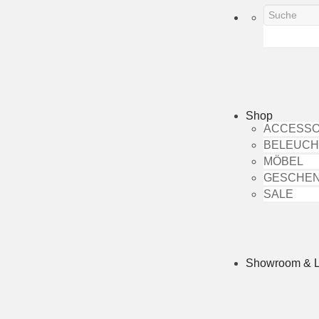
Shop
ACCESSO
BELEUC
MÖBEL
GESCHE
SALE
Showroom & 