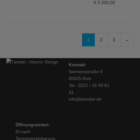
€
3.200,00
1
2
3
→
Kontakt
Siemensstraße 9
50825 Köln
Tel.: 0221 / 16 99 61
31
info@toendel.de
Öffnungszeiten
Di nach
Terminvereinbarung