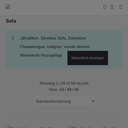
Sofa
„&tradition, Develius Sofa, Zweisitzer
Chaiselongue, hellgrau“ wurde deinem
Warenkorb hinzugefügt.
Warenkorb anzeigen
Showing 1–24 of 54 results
View
24
/
48
/
All