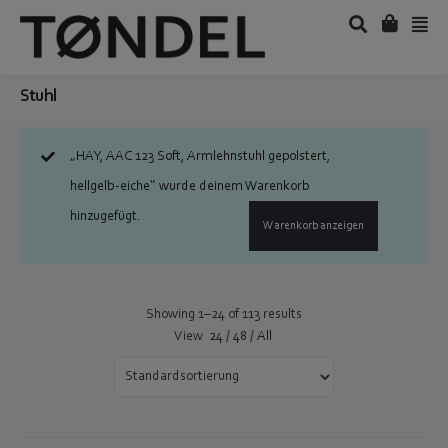
Stuhl
„HAY, AAC 123 Soft, Armlehnstuhl gepolstert,
hellgelb-eiche“ wurde deinem Warenkorb
hinzugefügt.
Warenkorb anzeigen
Showing 1–24 of 113 results
View
24
/
48
/
All