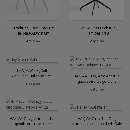
&tradition, Kape Chair IF7,
HAY, AAC 121 Drehstuhl,
Hellblau-Aluminium
Flamiber grau
€
742,00
€
919,00
HAY, AAC 123 Soft,
Armlehnstuhl gepolstert,
HAY, AAC 123, Armlehnstuhl
hellgelb-eiche
gepolstert, beige-eiche
€
909,00
€
839,00
HAY, AAC 123, Armlehnstuhl
HAY, AAC 127 Soft Duo,
gepolstert, rose-eiche
Armlehnstuhl gepolstert, Sale
Aussteller