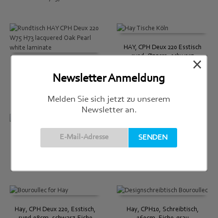
HAY, CPH Deux 220 Esstisch
rund, Ø75cm, schwarz
×
HAY, CPH Deux 220 Esstisch
€
789,00
rund, Ø75cm, Eiche/weiss
Newsletter Anmeldung
€
829,00
Melden Sie sich jetzt zu unserem
Newsletter an.
HAY, CPH Deux 220 Esstisch
Hay, CPH Deux 220, Esstisch,
rund, Ø98cm, Weiss-Eiche
rund 75cm, dunkelgrau-Buche
€
989,00
€
739,00
Hay, CPH Deux 220, Esstisch,
Hay, CPH10, Schreibtisch,
rund 98cm, schwarz-Eiche
160cm, Eiche-grau