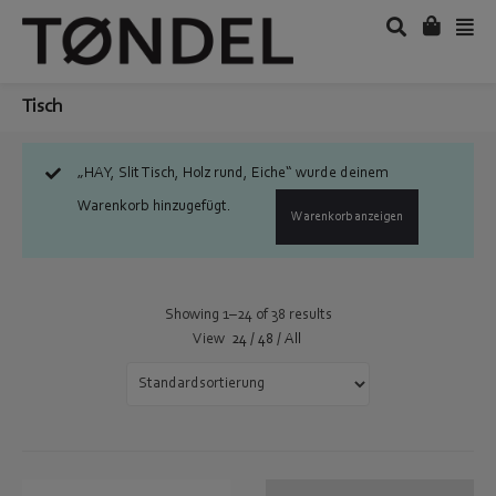
Tisch
„HAY, Slit Tisch, Holz rund, Eiche“ wurde deinem
Warenkorb hinzugefügt.
Warenkorb anzeigen
Showing 1–24 of 38 results
View
24
/
48
/
All