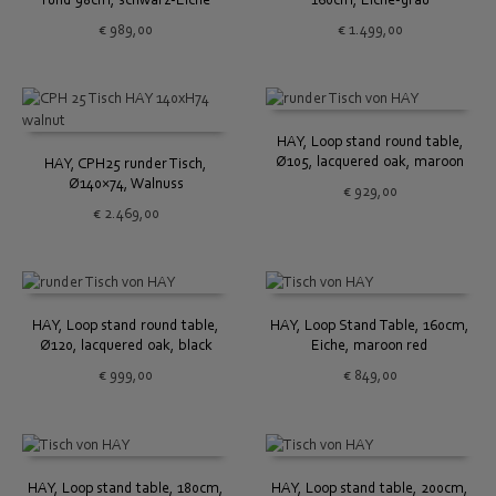
€
989,00
€
1.499,00
HAY, Loop stand round table,
Ø105, lacquered oak, maroon
HAY, CPH25 runder Tisch,
red
Ø140×74, Walnuss
€
929,00
€
2.469,00
HAY, Loop stand round table,
HAY, Loop Stand Table, 160cm,
Ø120, lacquered oak, black
Eiche, maroon red
€
999,00
€
849,00
HAY, Loop stand table, 180cm,
HAY, Loop stand table, 200cm,