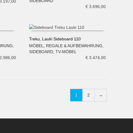
SIDEBOARD
3.197,00
€
3.696,00
Treku, Lauki Sideboard 110
HRUNG
,
MÖBEL
,
REGALE & AUFBEWAHRUNG
,
IN DEN WARENKORB
SIDEBOARD
,
TV-MÖBEL
2.986,00
€
3.474,00
1
2
→