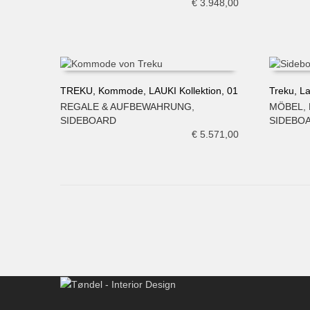
€
3.948,00
TREKU, Kommode, LAUKI Kollektion, 01
Treku, L
REGALE & AUFBEWAHRUNG
,
MÖBEL
,
IN DEN WARENKORB
IN DE
SIDEBOARD
SIDEBO
€
5.571,00