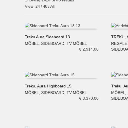
Showing 1–24 of 45 results
View
24
/
48
/
All
Treku Aura Sideboard 13
TREKU, A
MÖBEL
,
SIDEBOARD
,
TV-MÖBEL
REGALE
IN DEN WARENKORB
IN DE
€
2.914,00
SIDEBO
Treku, Aura Highboard 15
Treku, A
MÖBEL
,
SIDEBOARD
,
TV-MÖBEL
MÖBEL
,
IN DEN WARENKORB
IN DE
€
3.370,00
SIDEBO