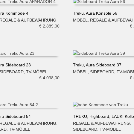
Aura Kommode 4
Treku, Aura Konsole 56
REGALE & AUFBEWAHRUNG
MÖBEL
,
REGALE & AUFBEWA
N WARENKORB
IN DEN WARENKORB
€
2.889,00
€
ura Sideboard 23
Treku, Aura Sideboard 37
SIDEBOARD
,
TV-MÖBEL
MÖBEL
,
SIDEBOARD
,
TV-MÖB
N WARENKORB
IN DEN WARENKORB
€
4.038,00
€
ura Sideboard 54
TREKU, Highboard, LAUKI Kollek
REGALE & AUFBEWAHRUNG
,
REGALE & AUFBEWAHRUNG
,
N WARENKORB
IN DEN WARENKORB
ARD
,
TV-MÖBEL
SIDEBOARD
,
TV-MÖBEL