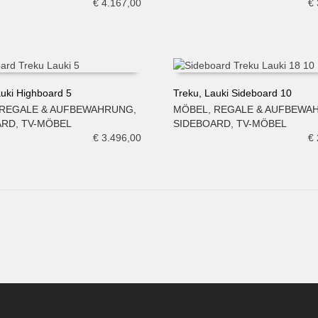
€
4.167,00
€
auki Highboard 5
Treku, Lauki Sideboard 10
REGALE & AUFBEWAHRUNG
,
MÖBEL
,
REGALE & AUFBEWA
N WARENKORB
IN DEN WARENKORB
ARD
,
TV-MÖBEL
SIDEBOARD
,
TV-MÖBEL
€
3.496,00
€