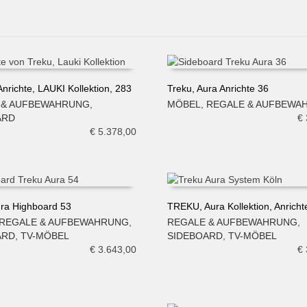
nrichte, LAUKI Kollektion, 283
Treku, Aura Anrichte 36
 & AUFBEWAHRUNG
,
MÖBEL
,
REGALE & AUFBEWA
N WARENKORB
IN DEN WARENKORB
ARD
€
€
5.378,00
ura Highboard 53
TREKU, Aura Kollektion, Anricht
REGALE & AUFBEWAHRUNG
,
REGALE & AUFBEWAHRUNG
,
N WARENKORB
IN DEN WARENKORB
ARD
,
TV-MÖBEL
SIDEBOARD
,
TV-MÖBEL
€
3.643,00
€