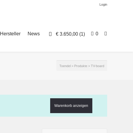
Login
Hersteller
News
0
€
3.650,00
(1)
Toendel
>
Produkte
>
TV-board
Warenkorb anzeigen