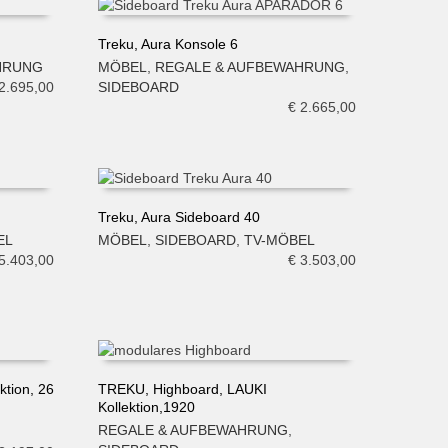
Treku, Aura Konsole 6
HRUNG
MÖBEL
,
REGALE & AUFBEWAHRUNG
,
IN DEN WARENKORB
2.695,00
SIDEBOARD
€
2.665,00
Treku, Aura Sideboard 40
EL
MÖBEL
,
SIDEBOARD
,
TV-MÖBEL
IN DEN WARENKORB
5.403,00
€
3.503,00
tion, 26
TREKU, Highboard, LAUKI
Kollektion,1920
IN DEN WARENKORB
REGALE & AUFBEWAHRUNG
,