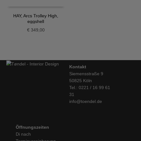
€ 275,00
€ 96,25.
HAY, Arcs Trolley High,
eggshell
€
349,00
Kontakt
Siemensstraße 9
50825 Köln
Tel.: 0221 / 16 99 61
31
info@toendel.de
Öffnungszeiten
Di nach
Terminvereinbarung