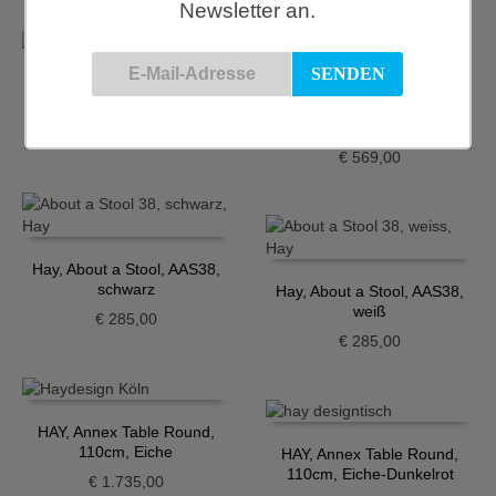
Newsletter an.
Hay, About a Stool, AAS32,
weiß
Hay, About a Stool, AAS33,
Hellgrau/Schwarz
€
309,00
€
569,00
Hay, About a Stool, AAS38,
schwarz
Hay, About a Stool, AAS38,
weiß
€
285,00
€
285,00
HAY, Annex Table Round,
110cm, Eiche
HAY, Annex Table Round,
110cm, Eiche-Dunkelrot
€
1.735,00