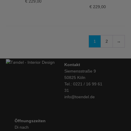
€
229,00
€
229,00
1
2
→
Kontakt
Siemensstraße 9
50825 Köln
Tel.: 0221 / 16 99 61
31
info@toendel.de
Öffnungszeiten
Di nach