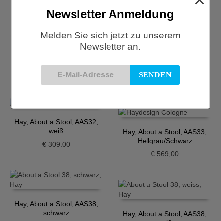
Newsletter Anmeldung
Melden Sie sich jetzt zu unserem
Newsletter an.
Hay, About a Chair, Stuhl
AAC22, grau
Hay, About a Stool, AAS32,
grau
€
339,00
€
309,00
Hay, About a Stool, AAS32,
weiß
Hay, About a Stool, AAS33,
Hellgrau/Schwarz
€
309,00
€
569,00
Hay, About a Stool, AAS38,
schwarz
Hay, About a Stool, AAS38,