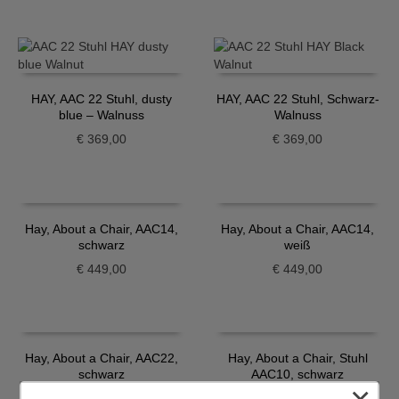
HAY, AAC 22 Stuhl, dusty
HAY, AAC 22 Stuhl, Schwarz-
blue – Walnuss
Walnuss
€
369,00
€
369,00
Hay, About a Chair, AAC14,
Hay, About a Chair, AAC14,
schwarz
weiß
€
449,00
€
449,00
Hay, About a Chair, AAC22,
Hay, About a Chair, Stuhl
schwarz
AAC10, schwarz
×
€
339,00
€
365,00