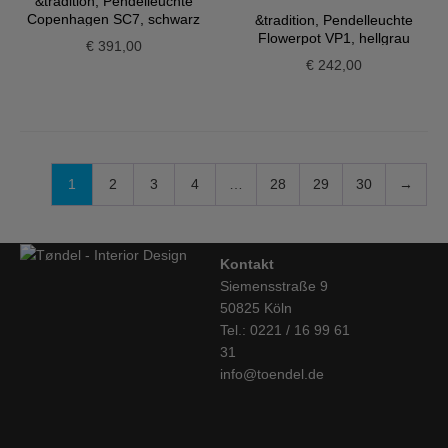
&tradition, Pendelleuchte
Copenhagen SC7, schwarz
&tradition, Pendelleuchte
Flowerpot VP1, hellgrau
€
391,00
€
242,00
1
2
3
4
…
28
29
30
→
Kontakt
Siemensstraße 9
50825 Köln
Tel.: 0221 / 16 99 61
31
info@toendel.de