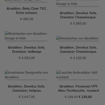
&tradition, Betty Chair TK2,
Eiche schwarz
&tradition, Develius Sofa,
Dreisitzer Chaiselongue,
€
404,00
hellbeige
€
5.065,00
&tradition, Develius Sofa,
&tradition, Develius Sofa,
Dreisitzer, hellbeige
Zweisitzer Chaiselongue,
hellgrau
€
4.593,00
€
4.120,00
&tradition, Develius Sofa,
&tradition, Flowerpot VP9
Zweisitzer, hellgrau
Akku-Tischleuchte, mustard
Ursprünglicher
Aktueller
€
3.647,00
€
188,00
€
159,80
Preis
Preis