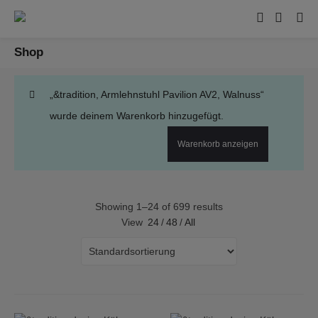
Shop
„&tradition, Armlehnstuhl Pavilion AV2, Walnuss“
wurde deinem Warenkorb hinzugefügt.
Warenkorb anzeigen
Showing 1–24 of 699 results
View
24
/
48
/
All