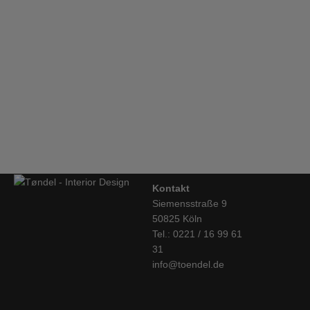
TREKU, Highboard, LAUKI Kollektion, 26
€
3.197,00
String Regalsytem, Sekretär, weiss
€
618,00
Kontakt
Siemensstraße 9
50825 Köln
Tel.: 0221 / 16 99 61
31
info@toendel.de