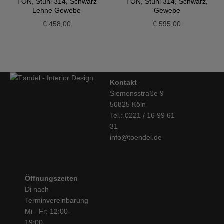
TON, Stuhl 314, Schwarz
TON, Stuhl 314, Schwarz,
Lehne Gewebe
Gewebe
€
458,00
€
595,00
Kontakt
Siemensstraße 9
50825 Köln
Tel.: 0221 / 16 99 61
31
info@toendel.de
Öffnungszeiten
Di nach
Terminvereinbarung
Mi - Fr: 12:00-
19:00