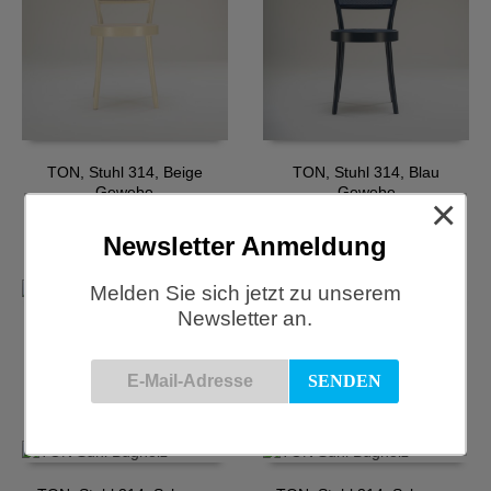
TON, Stuhl 314, Beige
TON, Stuhl 314, Blau
Gewebe
Gewebe
×
€
625,00
€
625,00
Newsletter Anmeldung
Melden Sie sich jetzt zu unserem
Newsletter an.
TON, Stuhl 314, Grün
TON, Stuhl 314, Nougat
Lehne Geflecht
€
625,00
€
496,00