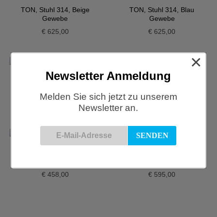
TON, Stuhl 314, Beige
TON, Stuhl 314, Blau
Gewebe
Gewebe
€
625,00
€
625,00
×
Newsletter Anmeldung
TON, Stuhl 314, Grün
TON, Stuhl 314, Nougat
Lehne Geflecht
Melden Sie sich jetzt zu unserem
€
625,00
€
496,00
Newsletter an.
TON, Stuhl 314, Schwarz
TON, Stuhl 314, Schwarz,
Lehne Gewebe
Gewebe
€
458,00
€
595,00