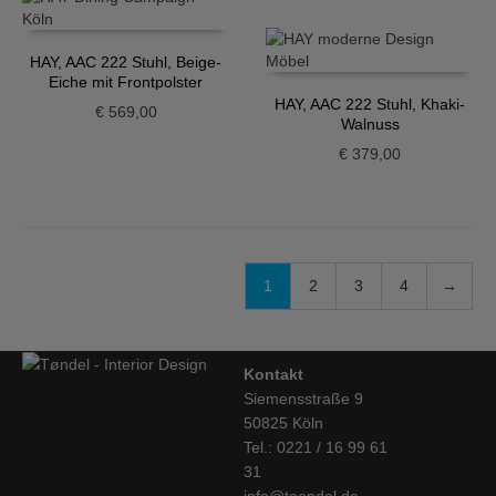
HAY, AAC 222 Stuhl, Beige-
Eiche mit Frontpolster
HAY, AAC 222 Stuhl, Khaki-
€
569,00
Walnuss
€
379,00
1
2
3
4
→
Kontakt
Siemensstraße 9
50825 Köln
Tel.: 0221 / 16 99 61
31
info@toendel.de