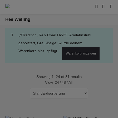
Hee Welling
„&Tradition, Rely Chair HW35, Armlehnstuhl
gepolstert, Grau-Beige“ wurde deinem
Warenkorb hinzugefügt.
Warenkorb anzeigen
Showing 1–24 of 81 results
View
24
/
48
/
All