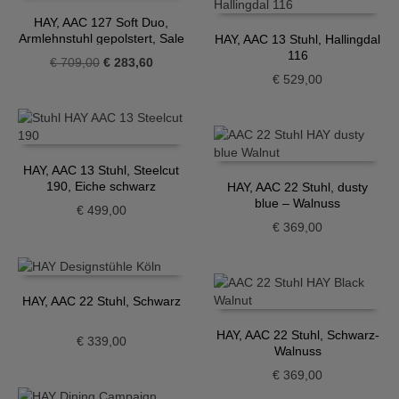
HAY, AAC 127 Soft Duo,
Armlehnstuhl gepolstert, Sale
HAY, AAC 13 Stuhl, Hallingdal
Aussteller
116
Ursprünglicher
Aktueller
€
709,00
€
283,60
€
529,00
Preis
Preis
war:
ist:
€ 709,00
€ 283,60.
HAY, AAC 13 Stuhl, Steelcut
190, Eiche schwarz
HAY, AAC 22 Stuhl, dusty
blue – Walnuss
€
499,00
€
369,00
HAY, AAC 22 Stuhl, Schwarz
HAY, AAC 22 Stuhl, Schwarz-
€
339,00
Walnuss
€
369,00