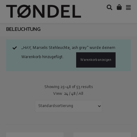
BELEUCHTUNG
„HAY, Marselis Stehleuchte, ash grey“ wurde deinem
Warenkorb hinzugefügt.
Warenkorb anzeigen
Showing 25–48 of 53 results
View
24
/
48
/
All