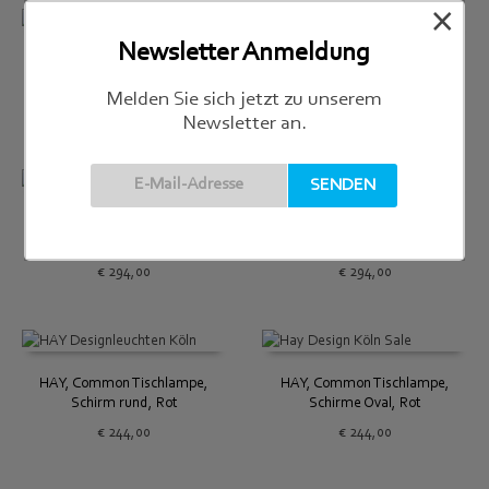
×
Newsletter Anmeldung
HAY, Brim Pendant Leuchte,
HAY, Brim Pendant Leuchte,
grün
klar
Melden Sie sich jetzt zu unserem
€
269,00
€
269,00
Newsletter an.
HAY, Common Stehlampe,
HAY, Common Stehleuchte,
Schirm rund, Schwarz
Schirm oval, Schwarz
€
294,00
€
294,00
HAY, Common Tischlampe,
HAY, Common Tischlampe,
Schirm rund, Rot
Schirme Oval, Rot
€
244,00
€
244,00