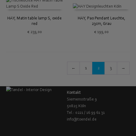
HAY, Matin table lamp S, oxide
HAY, Pao Pendant Leuchte,
red
23cm, Grau
€
239,00
€
199,00
←
1
2
3
→
Kontakt
Siemensstraße 9
50825 Köln
Tel.: 0221 / 16 99 61 31
info@toendel.de