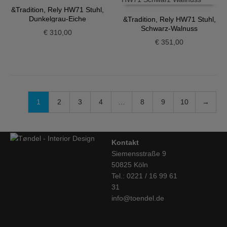
&Tradition, Rely HW71 Stuhl,
Dunkelgrau-Eiche
&Tradition, Rely HW71 Stuhl,
Schwarz-Walnuss
€
310,00
€
351,00
1
2
3
4
…
8
9
10
→
Kontakt
Siemensstraße 9
50825 Köln
Tel.: 0221 / 16 99 61
31
info@toendel.de