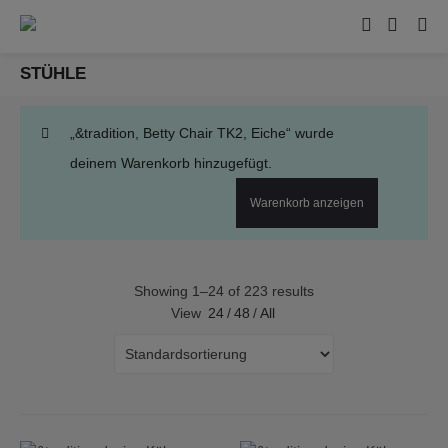
STÜHLE
„&tradition, Betty Chair TK2, Eiche“ wurde
deinem Warenkorb hinzugefügt.
Warenkorb anzeigen
Showing 1–24 of 223 results
View
24
/
48
/
All