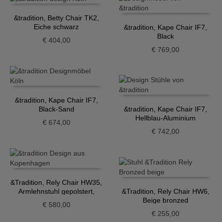
&tradition, Betty Chair TK2,
Eiche schwarz
&tradition, Kape Chair IF7,
Black
€
404,00
€
769,00
&tradition, Kape Chair IF7,
Black-Sand
&tradition, Kape Chair IF7,
Hellblau-Aluminium
€
674,00
€
742,00
&Tradition, Rely Chair HW35,
Armlehnstuhl gepolstert,
&Tradition, Rely Chair HW6,
Grau-Beige
Beige bronzed
€
580,00
€
255,00