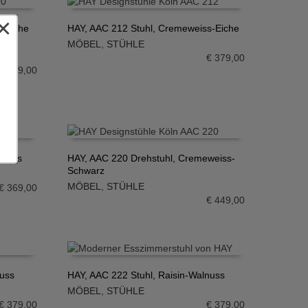
×
, Eiche
HAY, AAC 212 Stuhl, Cremeweiss-Eiche
MÖBEL
,
STÜHLE
IN DEN WARENKORB
€
379,00
€
499,00
lnuss
HAY, AAC 220 Drehstuhl, Cremeweiss-
Schwarz
IN DEN WARENKORB
MÖBEL
,
STÜHLE
€
369,00
€
449,00
nuss
HAY, AAC 222 Stuhl, Raisin-Walnuss
MÖBEL
,
STÜHLE
IN DEN WARENKORB
€
379,00
€
379,00