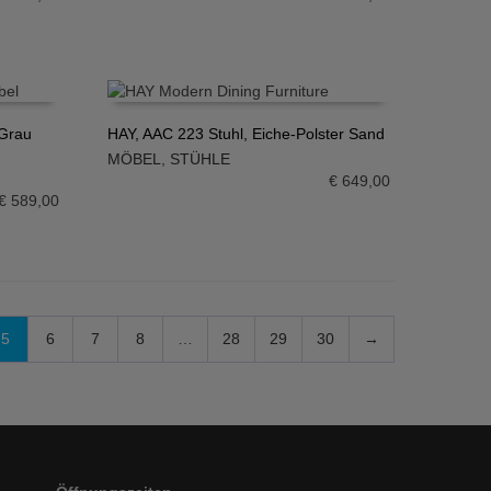
-Grau
HAY, AAC 223 Stuhl, Eiche-Polster Sand
MÖBEL
,
STÜHLE
IN DEN WARENKORB
€
649,00
€
589,00
5
6
7
8
…
28
29
30
→