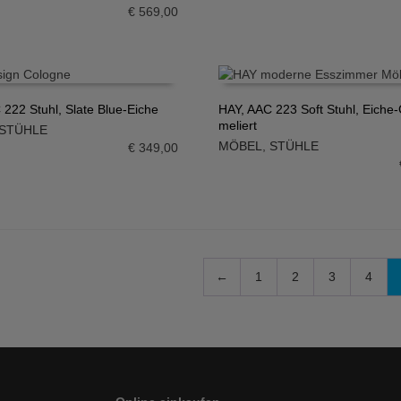
€
569,00
 222 Stuhl, Slate Blue-Eiche
HAY, AAC 223 Soft Stuhl, Eiche
meliert
STÜHLE
N WARENKORB
IN DEN WARENKORB
MÖBEL
,
STÜHLE
€
349,00
←
1
2
3
4