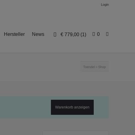
Login
Hersteller
News
0
€
779,00
(1)
Toendel
>
Shop
Warenkorb anzeigen