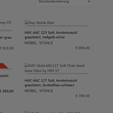
HAY, AAC 123 Soft, Armlehnstuhl
gepolstert, hellgelb-eiche
er grau
IN DEN WARENKORB
MÖBEL
,
STÜHLE
€
909,00
€
919,00
SALE!
stuhl
HAY, AAC 127 Soft, Armlehnstuhl
gepolstert, dunkelblau-schwarz
IN DEN WARENKORB
MÖBEL
,
STÜHLE
Ursprünglicher
Aktueller
€
283,60
€
789,00
Preis
Preis
war:
ist:
€ 709,00
€ 283,60.