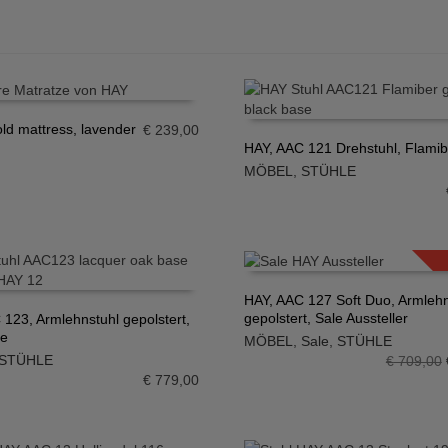
ld mattress, lavender
€
239,00
HAY, AAC 121 Drehstuhl, Flamib
N WARENKORB
MÖBEL
,
STÜHLE
IN DEN WARENKORB
HAY, AAC 127 Soft Duo, Armlehn
gepolstert, Sale Aussteller
 123, Armlehnstuhl gepolstert,
IN DEN WARENKORB
he
MÖBEL
,
Sale
,
STÜHLE
N WARENKORB
STÜHLE
€
709,00
€
779,00