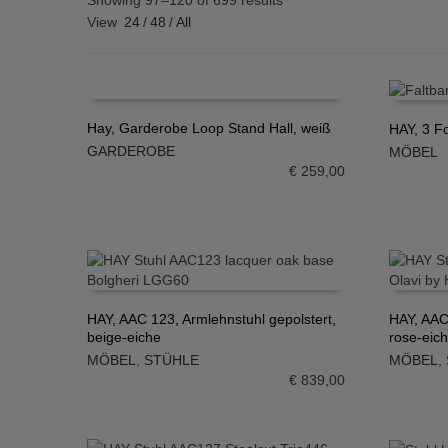
Showing 97–120 of 699 results
View
24
/
48
/
All
Hay, Garderobe Loop Stand Hall, weiß
HAY, 3 Fo
GARDEROBE
MÖBEL
IN DEN WARENKORB
IN DE
€
259,00
HAY, AAC 123, Armlehnstuhl gepolstert,
HAY, AAC
beige-eiche
rose-eic
IN DEN WARENKORB
IN DE
MÖBEL
,
STÜHLE
MÖBEL
,
€
839,00