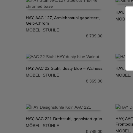
HAY, AAC 
HAY, AAC 127, Armlehnstuhl gepolstert,
MÖBEL
,
IN DE
Gelb-Chrom
IN DEN WARENKORB
MÖBEL
,
STÜHLE
€
739,00
HAY, AAC 22 Stuhl, dusty blue – Walnuss
HAY, AAC
MÖBEL
,
STÜHLE
MÖBEL
,
IN DEN WARENKORB
IN DE
€
369,00
HAY, AAC 221 Drehstuhl, gepolstert grün
HAY, AAC
Frontpols
MÖBEL
,
STÜHLE
IN DEN WARENKORB
IN DE
MÖBEL
,
€
749,00