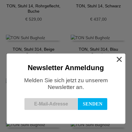
TON, Stuhl 14, Rohrgeflecht,
TON, Stuhl 14, Schwarz
Buche
€
529,00
€
437,00
TON, Stuhl 314, Beige
TON, Stuhl 314, Blau
Gewebe
Gewebe
×
€
625,00
€
625,00
Newsletter Anmeldung
Melden Sie sich jetzt zu unserem
Newsletter an.
TON, Stuhl 314, Grün
TON, Stuhl 314, Nougat
Lehne Geflecht
€
625,00
€
496,00