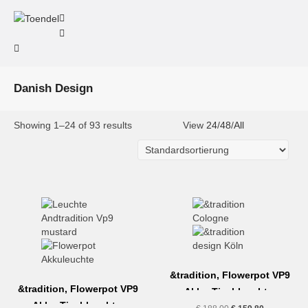
Danish Design
Showing 1–24 of 93 results
View
24
/
48
/
All
&tradition, Flowerpot VP9
&tradition, Flowerpot VP9
Akku-Tischleuchte,
Akku-Tischleuchte,