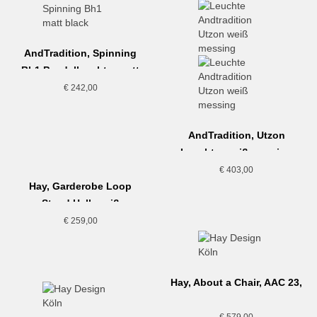
AndTradition, Spinning
Bh1 Pendelleuchte, matt
schwarz
€
242,00
AndTradition, Utzon
Leuchte, weiß messing
€
403,00
Hay, Garderobe Loop
Stand Hall, weiß
€
259,00
Hay, About a Chair, AAC 23,
grau