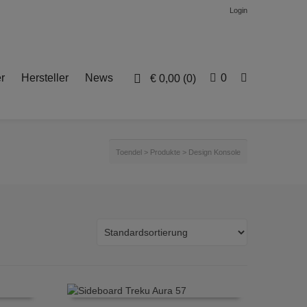
Login
r
Hersteller
News
0
€
0,00
(0)
Toendel
>
Produkte
>
Design Konsole