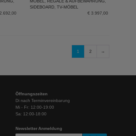
HRUNG
,
MÖBEL
,
REGALE & AUFBEWAHRUNG
,
IN DEN WARENKORB
SIDEBOARD
,
TV-MÖBEL
2.692,00
€
3.997,00
1
2
→
Öffnungszeiten
Di nach Terminvereinbarung
Mi - Fr: 12:00-19:00
Sa: 12:00-18:00
Newsletter Anmeldung