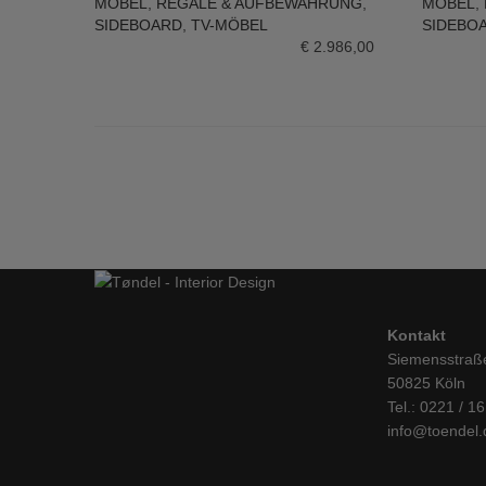
MÖBEL
,
REGALE & AUFBEWAHRUNG
,
MÖBEL
,
IN DEN WARENKORB
IN DE
SIDEBOARD
,
TV-MÖBEL
SIDEBO
€
2.986,00
Kontakt
Siemensstraß
50825 Köln
Tel.: 0221 / 1
info@toendel.