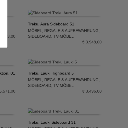
Treku, Aura Sideboard 51
EL
MÖBEL
,
REGALE & AUFBEWAHRUNG
,
IN DEN WARENKORB
3.503,00
SIDEBOARD
,
TV-MÖBEL
€
3.948,00
tion, 01
Treku, Lauki Highboard 5
MÖBEL
,
REGALE & AUFBEWAHRUNG
,
IN DEN WARENKORB
SIDEBOARD
,
TV-MÖBEL
5.571,00
€
3.496,00
Treku, Lauki Sideboard 31