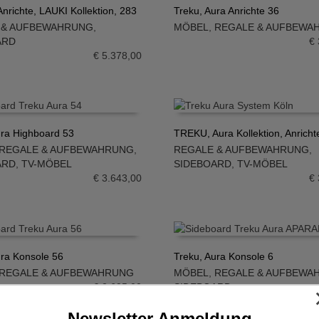
nrichte, LAUKI Kollektion, 283
Treku, Aura Anrichte 36
 & AUFBEWAHRUNG
,
MÖBEL
,
REGALE & AUFBEWA
N WARENKORB
IN DEN WARENKORB
ARD
€
€
5.378,00
ura Highboard 53
TREKU, Aura Kollektion, Anricht
REGALE & AUFBEWAHRUNG
,
REGALE & AUFBEWAHRUNG
,
N WARENKORB
IN DEN WARENKORB
ARD
,
TV-MÖBEL
SIDEBOARD
,
TV-MÖBEL
€
3.643,00
€
ura Konsole 56
Treku, Aura Konsole 6
REGALE & AUFBEWAHRUNG
MÖBEL
,
REGALE & AUFBEWA
N WARENKORB
IN DEN WARENKORB
€
2.695,00
SIDEBOARD
€
Newsletter Anmeldung