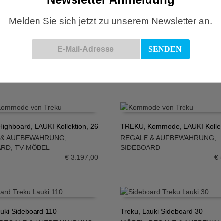
Melden Sie sich jetzt zu unserem Newsletter an.
ura Sideboard 37
Treku, Aura Sideboard 40
SIDEBOARD
,
TV-MÖBEL
MÖBEL
,
SIDEBOARD
,
TV-MÖB
N WARENKORB
IN DEN WARENKORB
€
5.403,00
€
ighboard, LAUKI Kollektion, 26
TREKU, Kommode, LAUKI Kollek
 & AUFBEWAHRUNG
,
REGALE & AUFBEWAHRUNG
,
N WARENKORB
IN DEN WARENKORB
ARD
,
TV-MÖBEL
SIDEBOARD
€
3.197,00
€
auki Sideboard 110
Treku, Lauki Sideboard 30