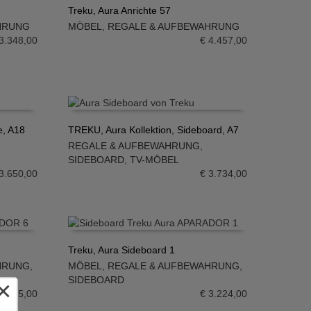
Treku, Aura Anrichte 57
HRUNG
MÖBEL
,
REGALE & AUFBEWAHRUNG
IN DEN WARENKORB
3.348,00
€
4.457,00
e, A18
TREKU, Aura Kollektion, Sideboard, A7
REGALE & AUFBEWAHRUNG
,
IN DEN WARENKORB
SIDEBOARD
,
TV-MÖBEL
3.650,00
€
3.734,00
Treku, Aura Sideboard 1
HRUNG
,
MÖBEL
,
REGALE & AUFBEWAHRUNG
,
IN DEN WARENKORB
SIDEBOARD
×
2.665,00
€
3.224,00