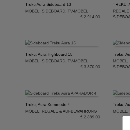
Treku Aura Sideboard 13
TREKU, A
MÖBEL
,
SIDEBOARD
,
TV-MÖBEL
REGALE
IN DEN WARENKORB
IN DE
€
2.914,00
SIDEBO
Treku, Aura Highboard 15
Treku, A
MÖBEL
,
SIDEBOARD
,
TV-MÖBEL
MÖBEL
,
IN DEN WARENKORB
IN DE
€
3.370,00
SIDEBO
Treku, Aura Kommode 4
Treku, A
MÖBEL
,
REGALE & AUFBEWAHRUNG
MÖBEL
,
IN DEN WARENKORB
IN DE
€
2.889,00