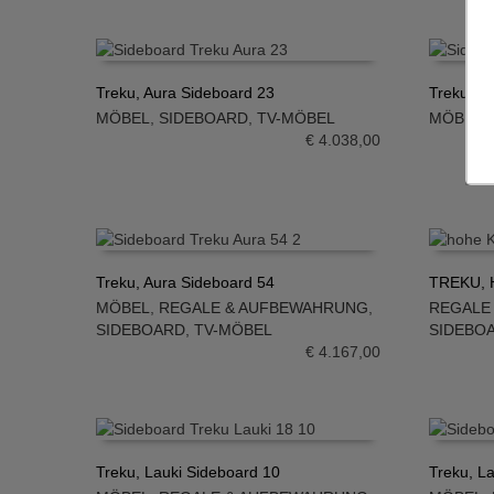
Treku, Aura Sideboard 23
Treku, A
MÖBEL
,
SIDEBOARD
,
TV-MÖBEL
MÖBEL
,
IN DEN WARENKORB
IN DE
€
4.038,00
Treku, Aura Sideboard 54
TREKU, H
MÖBEL
,
REGALE & AUFBEWAHRUNG
,
REGALE
IN DEN WARENKORB
IN DE
SIDEBOARD
,
TV-MÖBEL
SIDEBO
€
4.167,00
Treku, Lauki Sideboard 10
Treku, L