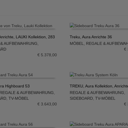
nrichte, LAUKI Kollektion, 283
Treku, Aura Anrichte 36
 & AUFBEWAHRUNG
,
MÖBEL
,
REGALE & AUFBEWA
N WARENKORB
IN DEN WARENKORB
ARD
€
€
5.378,00
ura Highboard 53
TREKU, Aura Kollektion, Anricht
REGALE & AUFBEWAHRUNG
,
REGALE & AUFBEWAHRUNG
,
N WARENKORB
IN DEN WARENKORB
ARD
,
TV-MÖBEL
SIDEBOARD
,
TV-MÖBEL
€
3.643,00
€