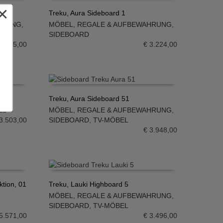
×
Treku, Aura Sideboard 1
HRUNG
,
MÖBEL
,
REGALE & AUFBEWAHRUNG
,
IN DEN WARENKORB
SIDEBOARD
2.665,00
€
3.224,00
Treku, Aura Sideboard 51
EL
MÖBEL
,
REGALE & AUFBEWAHRUNG
,
IN DEN WARENKORB
3.503,00
SIDEBOARD
,
TV-MÖBEL
€
3.948,00
tion, 01
Treku, Lauki Highboard 5
MÖBEL
,
REGALE & AUFBEWAHRUNG
,
IN DEN WARENKORB
SIDEBOARD
,
TV-MÖBEL
5.571,00
€
3.496,00