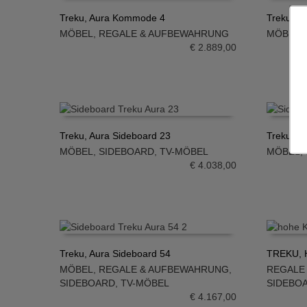
Treku, Aura Kommode 4
Treku, A
MÖBEL
,
REGALE & AUFBEWAHRUNG
MÖBEL
,
IN DEN WARENKORB
IN DE
€
2.889,00
Treku, Aura Sideboard 23
Treku, A
MÖBEL
,
SIDEBOARD
,
TV-MÖBEL
MÖBEL
,
IN DEN WARENKORB
IN DE
€
4.038,00
Treku, Aura Sideboard 54
TREKU, H
MÖBEL
,
REGALE & AUFBEWAHRUNG
,
REGALE
IN DEN WARENKORB
IN DE
SIDEBOARD
,
TV-MÖBEL
SIDEBO
€
4.167,00