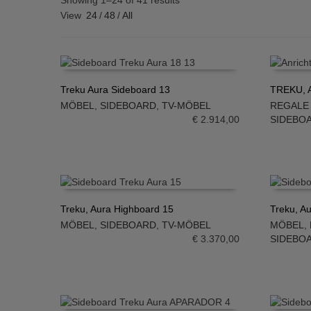
Showing 1–24 of 41 results
View
24
/
48
/
All
Treku Aura Sideboard 13
TREKU, A
MÖBEL
,
SIDEBOARD
,
TV-MÖBEL
REGALE
IN DEN WARENKORB
IN DE
€
2.914,00
SIDEBO
Treku, Aura Highboard 15
Treku, A
MÖBEL
,
SIDEBOARD
,
TV-MÖBEL
MÖBEL
,
IN DEN WARENKORB
IN DE
€
3.370,00
SIDEBO