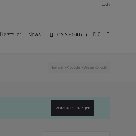
Login
Hersteller
News
0
€
3.370,00
(1)
Toendel
>
Produkte
>
Design Konsole
Warenkorb anzeigen