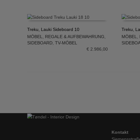
Treku, Lauki Sideboard 10
Treku, L
MÖBEL
,
REGALE & AUFBEWAHRUNG
,
MÖBEL
,
IN DEN WARENKORB
IN DE
SIDEBOARD
,
TV-MÖBEL
SIDEBO
€
2.986,00
Kontakt
Siemensstraß