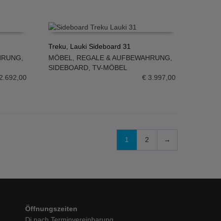
Treku, Lauki Sideboard 31
HRUNG
,
MÖBEL
,
REGALE & AUFBEWAHRUNG
,
IN DEN WARENKORB
SIDEBOARD
,
TV-MÖBEL
2.692,00
€
3.997,00
1
2
→
Öffnungszeiten
Di nach Terminvereinbarung