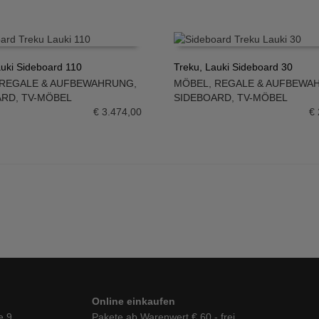
auki Sideboard 110
Treku, Lauki Sideboard 30
REGALE & AUFBEWAHRUNG
,
MÖBEL
,
REGALE & AUFBEWA
N WARENKORB
IN DEN WARENKORB
ARD
,
TV-MÖBEL
SIDEBOARD
,
TV-MÖBEL
€
3.474,00
€
Online einkaufen
e 9
Pakete ab Warenwert € 60,- frei