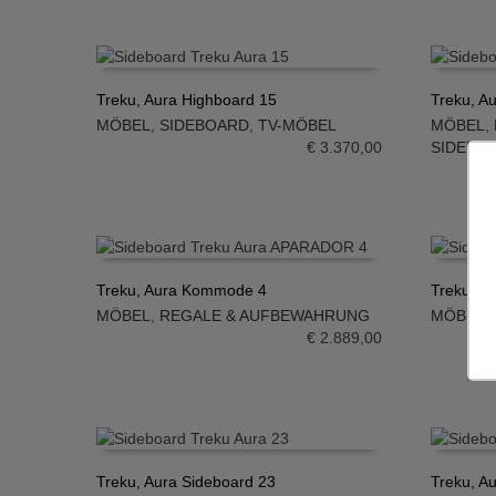
Treku, Aura Highboard 15
Treku, A
MÖBEL
,
SIDEBOARD
,
TV-MÖBEL
MÖBEL
,
IN DEN WARENKORB
IN DE
€
3.370,00
SIDEBO
Treku, Aura Kommode 4
Treku, A
MÖBEL
,
REGALE & AUFBEWAHRUNG
MÖBEL
,
IN DEN WARENKORB
IN DE
€
2.889,00
Treku, Aura Sideboard 23
Treku, A