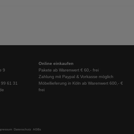
Online einkaufen
e 9
Pakete ab Warenwert € 60,- frei
Zahlung mit Paypal & Vorkasse möglich
6 99 61 31
Möbellieferung in Köln ab Warenwert 600,- €
de
frei
mpressum
Datenschutz
AGBs