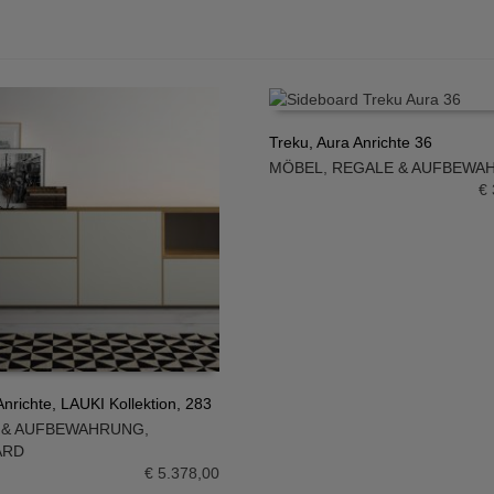
Treku, Aura Anrichte 36
MÖBEL
,
REGALE & AUFBEWA
IN DEN WARENKORB
€
nrichte, LAUKI Kollektion, 283
 & AUFBEWAHRUNG
,
N WARENKORB
ARD
€
5.378,00