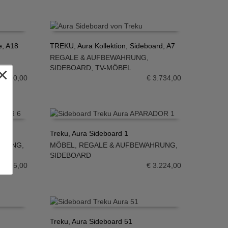
e, A18
TREKU, Aura Kollektion, Sideboard, A7
REGALE & AUFBEWAHRUNG
,
IN DEN WARENKORB
×
SIDEBOARD
,
TV-MÖBEL
3.650,00
€
3.734,00
Treku, Aura Sideboard 1
HRUNG
,
MÖBEL
,
REGALE & AUFBEWAHRUNG
,
IN DEN WARENKORB
SIDEBOARD
2.665,00
€
3.224,00
Treku, Aura Sideboard 51