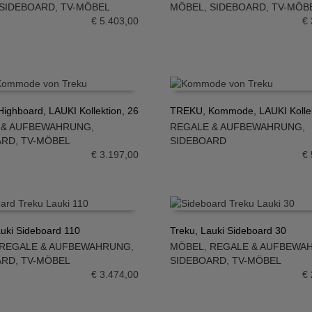
SIDEBOARD
,
TV-MÖBEL
MÖBEL
,
SIDEBOARD
,
TV-MÖB
N WARENKORB
IN DEN WARENKORB
€
5.403,00
€
ighboard, LAUKI Kollektion, 26
TREKU, Kommode, LAUKI Kollek
 & AUFBEWAHRUNG
,
REGALE & AUFBEWAHRUNG
,
N WARENKORB
IN DEN WARENKORB
ARD
,
TV-MÖBEL
SIDEBOARD
€
3.197,00
€
auki Sideboard 110
Treku, Lauki Sideboard 30
REGALE & AUFBEWAHRUNG
,
MÖBEL
,
REGALE & AUFBEWA
N WARENKORB
IN DEN WARENKORB
ARD
,
TV-MÖBEL
SIDEBOARD
,
TV-MÖBEL
€
3.474,00
€