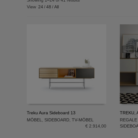
Showing 1–24 of 41 results
View
24
/
48
/
All
Treku Aura Sideboard 13
TREKU, A
MÖBEL
,
SIDEBOARD
,
TV-MÖBEL
REGALE
IN DEN WARENKORB
IN DE
€
2.914,00
SIDEBO