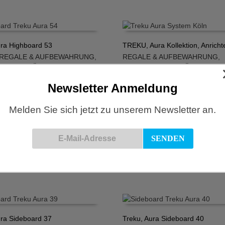
ura Highboard 53
TREKU, Aura Kollektion, Anricht
REGALE & AUFBEWAHRUNG
,
REGALE & AUFBEWAHRUNG
,
N WARENKORB
IN DEN WARENKORB
ARD
,
TV-MÖBEL
SIDEBOARD
,
TV-MÖBEL
€
3.643,00
€
Newsletter Anmeldung
Melden Sie sich jetzt zu unserem Newsletter an.
ura Konsole 56
Treku, Aura Konsole 6
REGALE & AUFBEWAHRUNG
MÖBEL
,
REGALE & AUFBEWA
N WARENKORB
IN DEN WARENKORB
€
2.695,00
SIDEBOARD
€
ura Sideboard 37
Treku, Aura Sideboard 40