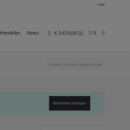
Login
Hersteller
News
0
€
3.474,00
(1)
Toendel
>
Produkte
>
Design Konsole
Warenkorb anzeigen