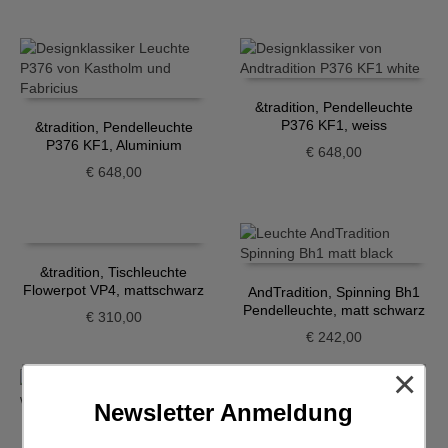
&tradition, Pendelleuchte
P376 KF1, weiss
&tradition, Pendelleuchte
P376 KF1, Aluminium
€
648,00
€
648,00
&tradition, Tischleuchte
Flowerpot VP4, mattschwarz
AndTradition, Spinning Bh1
Pendelleuchte, matt schwarz
€
310,00
€
242,00
×
Newsletter Anmeldung
AndTradition, Utzon Leuchte,
HAY, Apex Desk Lamp, black