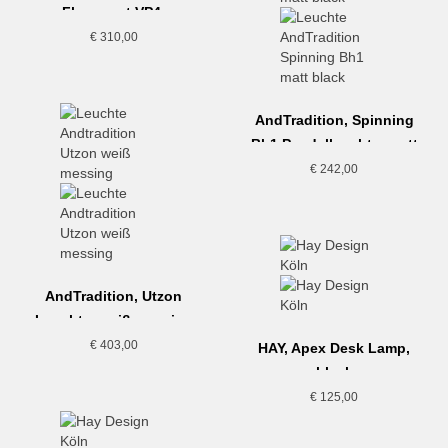
Flowerpot VP4,
mattschwarz
€
310,00
AndTradition, Spinning
Bh1 Pendelleuchte, matt
schwarz
€
242,00
AndTradition, Utzon
Leuchte, weiß messing
€
403,00
HAY, Apex Desk Lamp,
black
€
125,00