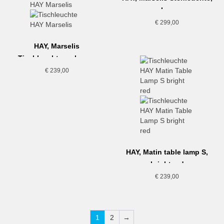
schwarz
€
299,00
HAY, Marselis
Tischleuchte, ash grey
€
239,00
HAY, Matin table lamp S,
bright red
€
239,00
1
2
→