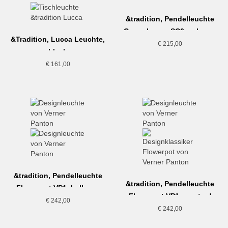
&tradition, Pendelleuchte
Copenhagen SC6, schwarz
&Tradition, Lucca Leuchte,
€
215,00
black
€
161,00
&tradition, Pendelleuchte
&tradition, Pendelleuchte
Flowerpot VP1, hellgrau
Flowerpot VP1, mustard
€
242,00
€
242,00