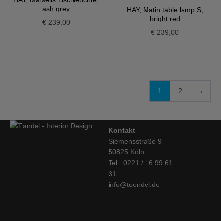
HAY, Marselis Tischleuchte,
ash grey
HAY, Matin table lamp S,
bright red
€
239,00
€
239,00
1
2
→
Kontakt
Siemensstraße 9
50825 Köln
Tel.: 0221 / 16 99 61
31
info@toendel.de