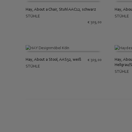
Hay, About a Chair, Stuhl AAC12, schwarz
Hay, Abou
STÜHLE
STÜHLE
IN DEN WARENKORB
IN DEN
€
309,00
Hay, About a Stool, AAS32, weiß
Hay, Abou
€
309,00
Hellgrau/
STÜHLE
IN DEN WARENKORB
IN DEN
STÜHLE