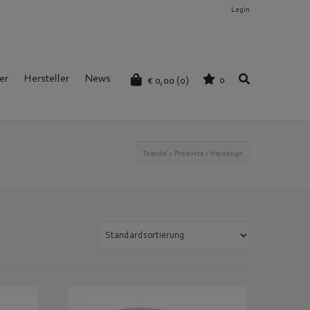
Login
er
Hersteller
News
0
€
0,00
(0)
Toendel
>
Produkte
>
Haydesign