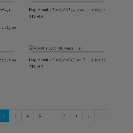
 AAL91
Hay, About a Stool, AAS32, grau
€
309,00
STÜHLE
IN DEN WARENKORB
€
2.169,00
z
Hay, About a Stool, AAS38, weiß
€
285,00
€
285,00
STÜHLE
IN DEN WARENKORB
2
3
4
5
…
7
8
9
→