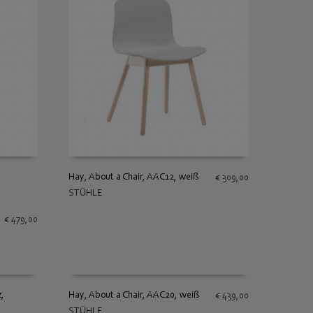
Hay, About a Chair, AAC12, weiß
€
309,00
STÜHLE
IN DEN WARENKORB
€
479,00
,
Hay, About a Chair, AAC20, weiß
€
439,00
STÜHLE