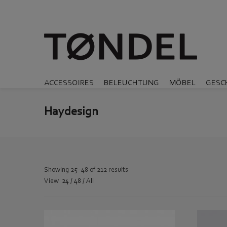
ACCESSOIRES
BELEUCHTUNG
MÖBEL
GESC
Haydesign
Showing 25–48 of 212 results
View
24
/
48
/
All