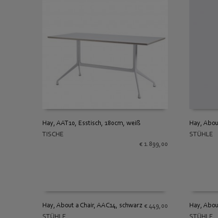
Hay, AAT10, Esstisch, 180cm, weiß
Hay, About
TISCHE
STÜHLE
IN DEN WARENKORB
IN DEN
€
1.899,00
Hay, About a Chair, AAC14, schwarz
Hay, Abou
€
449,00
STÜHLE
STÜHLE