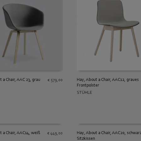
 a Chair, AAC 23, grau
Hay, About a Chair, AAC12, graues
€
579,00
Frontpolster
 WARENKORB
IN DEN WARENKORB
STÜHLE
t a Chair, AAC14, weiß
Hay, About a Chair, AAC20, schwarz
€
449,00
Sitzkissen