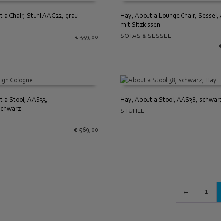
t a Chair, Stuhl AAC22, grau
Hay, About a Lounge Chair, Sessel,
mit Sitzkissen
 WARENKORB
IN DEN WARENKORB
SOFAS & SESSEL
€
339,00
t a Stool, AAS33,
Hay, About a Stool, AAS38, schwar
Schwarz
STÜHLE
 WARENKORB
IN DEN WARENKORB
€
569,00
←
1