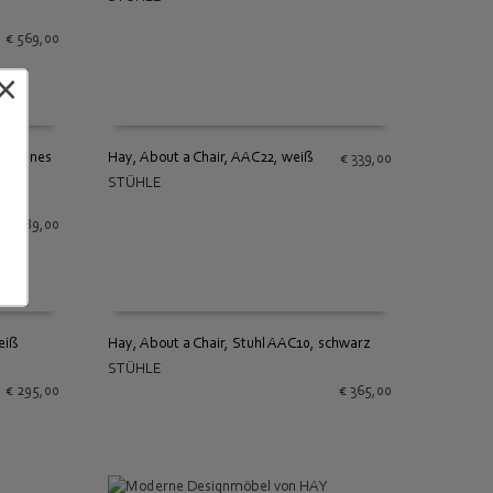
IN DEN WARENKORB
€
569,00
×
, grünes
Hay, About a Chair, AAC22, weiß
€
339,00
STÜHLE
IN DEN WARENKORB
€
489,00
eiß
Hay, About a Chair, Stuhl AAC10, schwarz
STÜHLE
IN DEN WARENKORB
€
295,00
€
365,00