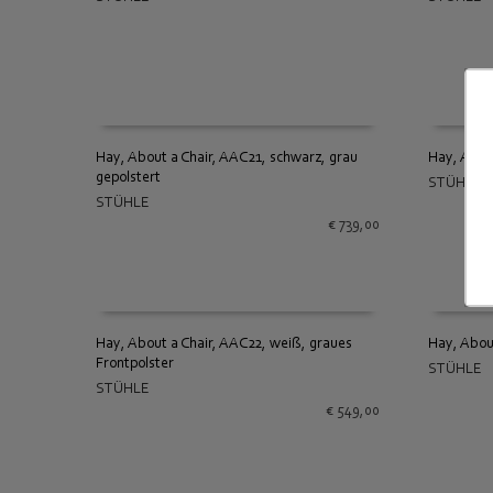
IN DEN WARENKORB
IN DEN
Hay, About a Chair, AAC21, schwarz, grau
Hay, Abou
gepolstert
STÜHLE
IN DEN WARENKORB
IN DEN
STÜHLE
€
739,00
Hay, About a Chair, AAC22, weiß, graues
Hay, Abou
Frontpolster
STÜHLE
IN DEN WARENKORB
IN DEN
STÜHLE
€
549,00