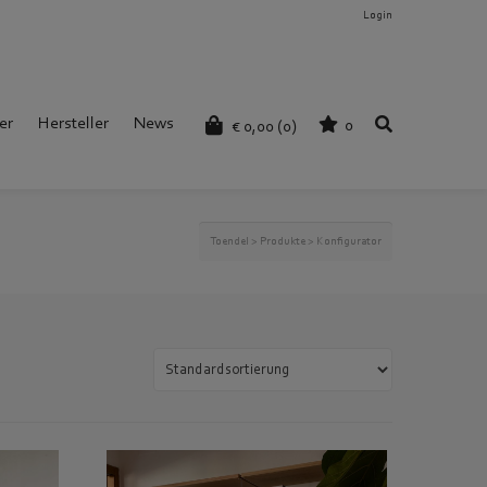
Login
er
Hersteller
News
0
€
0,00
(0)
Toendel
>
Produkte
>
Konfigurator