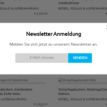
mer
Arbeitszimmer
 WARENKORB
IN DEN WARENKORB
REGALE & AUFBEWAHRUNG
MÖBEL
,
REGALE & AUFBEWAHR
€
3.310,00
Newsletter Anmeldung
Melden Sie sich jetzt zu unserem Newsletter an.
Mobles114, TRIA Regalsystem, Sid
, TRIA Regalsystem, Küche
MÖBEL
,
REGALE & AUFBEWAHR
IN DEN WARENKORB
REGALE & AUFBEWAHRUNG
 WARENKORB
€
4.117,00
galsystem, Kombination
String Regalsystem, Wandregal Du
al, Eiche-weiss
Walnuss
 WARENKORB
IN DEN WARENKORB
& AUFBEWAHRUNG
MÖBEL
,
REGALE & AUFBEWAHR
€
3.655,00