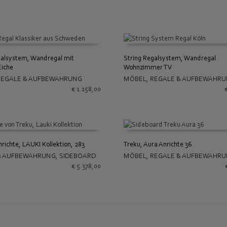
galsystem, Wandregal mit
String Regalsystem, Wandregal
Eiche
Wohnzimmer TV
 WARENKORB
IN DEN WARENKORB
REGALE & AUFBEWAHRUNG
MÖBEL
,
REGALE & AUFBEWAHR
€
1.158,00
richte, LAUKI Kollektion, 283
Treku, Aura Anrichte 36
& AUFBEWAHRUNG
,
SIDEBOARD
MÖBEL
,
REGALE & AUFBEWAHR
 WARENKORB
IN DEN WARENKORB
€
5.378,00