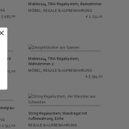
Mobles114, TRIA Regalsystem, Badezimmer
UNG
MÖBEL
,
REGALE & AUFBEWAHRUNG
IN DEN WARENKORB
€
5.495,00
€
2.231,00
×
eboard
Mobles114, TRIA Regalsystem,
Wohnzimmer-2
UNG
IN DEN WARENKORB
MÖBEL
,
REGALE & AUFBEWAHRUNG
€
3.301,00
€
5.394,00
nkelgrau-
String Regalsystem, Wandregal mit
Aufbewahrung, Eiche
UNG
IN DEN WARENKORB
REGALE & AUFBEWAHRUNG
€
2.347,00