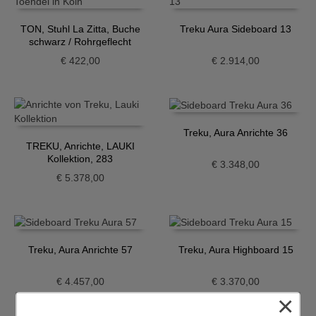
TON, Stuhl La Zitta, Buche
Treku Aura Sideboard 13
schwarz / Rohrgeflecht
€
422,00
€
2.914,00
Treku, Aura Anrichte 36
TREKU, Anrichte, LAUKI
Kollektion, 283
€
3.348,00
€
5.378,00
Treku, Aura Anrichte 57
Treku, Aura Highboard 15
€
4.457,00
€
3.370,00
×